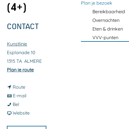
a
Plan je bezoek
(4+)
g
Bereikbaarheid
e
Overnachten
CONTACT
Eten & drinken
VVV-punten
Kunstlinie
Esplanade 10
1315 TA
ALMERE
n
Plan je route
a
n
a
Route
a
n
r
E-mail
K
a
a
K
Bel
l
r
a
v
l
Website
e
K
r
a
e