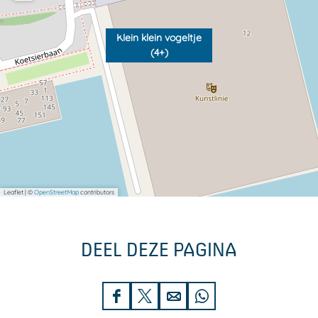
Klein klein vogeltje
(4+)
Leaflet
|
©
OpenStreetMap
contributors
DEEL DEZE PAGINA
D
D
D
D