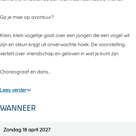
(
j
t
l
(
4
e
j
t
4
Ga je mee op avontuur?
+
(
e
j
+
)
4
(
e
)
Klein, klein vogeltje gaat over een jongen die een vogel wil
+
4
(
zijn en steun krijgt uit onverwachte hoek. De voorstelling
)
+
4
vertelt over vriendschap en geloven in wat je kunt zijn.
)
+
)
Choreograaf en dans…
Lees verder
WANNEER
Zondag 18 april 2027