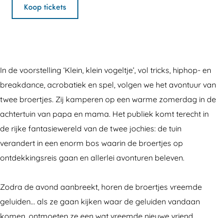
i
l
K
n
i
Koop tickets
n
e
l
K
n
k
i
e
l
k
l
n
i
e
l
e
k
n
i
e
In de voorstelling ‘Klein, klein vogeltje’, vol tricks, hiphop- en
i
l
k
n
i
breakdance, acrobatiek en spel, volgen we het avontuur van
n
e
l
k
n
twee broertjes. Zij kamperen op een warme zomerdag in de
v
i
e
l
v
achtertuin van papa en mama. Het publiek komt terecht in
o
n
i
e
o
de rijke fantasiewereld van de twee jochies: de tuin
g
v
n
i
g
verandert in een enorm bos waarin de broertjes op
e
o
v
n
e
ontdekkingsreis gaan en allerlei avonturen beleven.
l
g
o
v
l
t
e
g
o
t
Zodra de avond aanbreekt, horen de broertjes vreemde
j
l
e
g
j
geluiden… als ze gaan kijken waar de geluiden vandaan
e
t
l
e
e
komen, ontmoeten ze een wat vreemde nieuwe vriend…