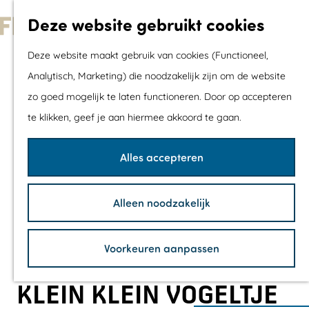
Met kids
Deze website gebruikt cookies
Shoppen
G
Mix & Match jou
Deze website maakt gebruik van cookies (Functioneel,
a
dagje uit
Analytisch, Marketing) die noodzakelijk zijn om de website
n
zo goed mogelijk te laten functioneren. Door op accepteren
a
Agenda
te klikken, geef je aan hiermee akkoord te gaan.
a
De mooiste routes
r
Wandelroutes
Alles accepteren
d
Fietsroutes
e
Wielrenroutes
Alleen noodzakelijk
h
Mountainbikerou
o
Vaarroutes
Voorkeuren aanpassen
m
TOP's
e
Fietspauzepunte
KLEIN KLEIN VOGELTJE
p