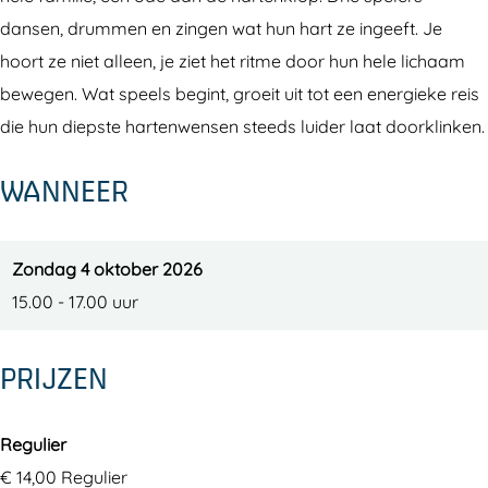
+
(
m
e
+
dansen, drummen en zingen wat hun hart ze ingeeft. Je
)
4
(
m
)
hoort ze niet alleen, je ziet het ritme door hun hele lichaam
+
4
(
bewegen. Wat speels begint, groeit uit tot een energieke reis
)
+
4
die hun diepste hartenwensen steeds luider laat doorklinken.
)
+
)
WANNEER
Zondag 4 oktober 2026
15.00 - 17.00 uur
PRIJZEN
Regulier
€ 14,00 Regulier