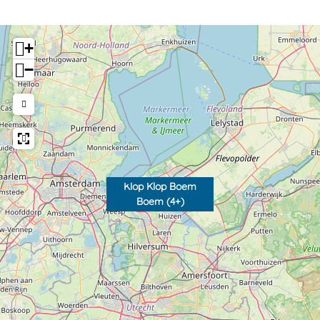
+
−
Klop Klop Boem
Boem (4+)