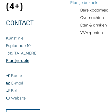
a
Plan je bezoek
(4+)
g
Bereikbaarheid
e
Overnachten
CONTACT
Eten & drinken
VVV-punten
Kunstlinie
Esplanade 10
1315 TA
ALMERE
n
Plan je route
a
n
a
Route
a
n
r
E-mail
K
a
a
K
Bel
l
r
a
v
l
Website
o
K
r
a
o