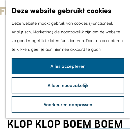
Met kids
Deze website gebruikt cookies
Shoppen
G
Mix & Match jou
Deze website maakt gebruik van cookies (Functioneel,
a
dagje uit
Analytisch, Marketing) die noodzakelijk zijn om de website
n
zo goed mogelijk te laten functioneren. Door op accepteren
a
Agenda
te klikken, geef je aan hiermee akkoord te gaan.
a
De mooiste routes
r
Wandelroutes
Alles accepteren
d
Fietsroutes
e
Wielrenroutes
Alleen noodzakelijk
h
Mountainbikerou
o
Vaarroutes
Voorkeuren aanpassen
m
TOP's
e
Fietspauzepunte
KLOP KLOP BOEM BOEM
p