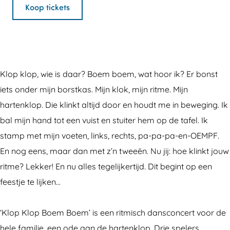
p
l
K
n
p
Koop tickets
K
o
l
K
K
l
p
o
l
l
o
K
p
o
o
p
l
K
p
p
Klop klop, wie is daar? Boem boem, wat hoor ik? Er bonst
B
o
l
K
B
iets onder mijn borstkas. Mijn klok, mijn ritme. Mijn
o
p
o
l
o
hartenklop. Die klinkt altijd door en houdt me in beweging. Ik
e
B
p
o
e
bal mijn hand tot een vuist en stuiter hem op de tafel. Ik
m
o
B
p
m
stamp met mijn voeten, links, rechts, pa-pa-pa-en-OEMPF.
B
e
o
B
B
En nog eens, maar dan met z’n tweeën. Nu jij: hoe klinkt jouw
o
m
e
o
o
ritme? Lekker! En nu alles tegelijkertijd. Dit begint op een
e
B
m
e
e
feestje te lijken...
m
o
B
m
m
(
e
o
B
(
‘Klop Klop Boem Boem’ is een ritmisch dansconcert voor de
4
m
e
o
4
hele familie, een ode aan de hartenklop. Drie spelers