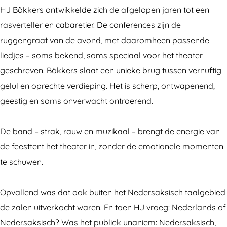
r
k
k
ö
r
HJ Bökkers ontwikkelde zich de afgelopen jaren tot een
s
e
k
k
s
rasverteller en cabaretier. De conferences zijn de
r
e
k
ruggengraat van de avond, met daaromheen passende
s
r
e
liedjes – soms bekend, soms speciaal voor het theater
s
r
geschreven. Bökkers slaat een unieke brug tussen vernuftig
s
gelul en oprechte verdieping. Het is scherp, ontwapenend,
geestig en soms onverwacht ontroerend.
De band – strak, rauw en muzikaal – brengt de energie van
de feesttent het theater in, zonder de emotionele momenten
te schuwen.
Opvallend was dat ook buiten het Nedersaksisch taalgebied
de zalen uitverkocht waren. En toen HJ vroeg: Nederlands of
Nedersaksisch? Was het publiek unaniem: Nedersaksisch,