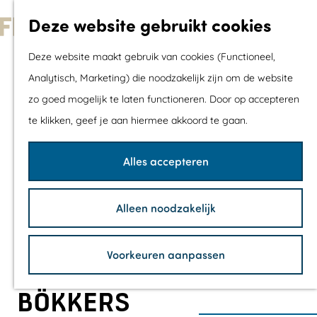
Met kids
Deze website gebruikt cookies
Shoppen
G
Mix & Match jou
Deze website maakt gebruik van cookies (Functioneel,
a
dagje uit
Analytisch, Marketing) die noodzakelijk zijn om de website
n
zo goed mogelijk te laten functioneren. Door op accepteren
a
Agenda
te klikken, geef je aan hiermee akkoord te gaan.
a
De mooiste routes
r
Wandelroutes
Alles accepteren
d
Fietsroutes
e
Wielrenroutes
Alleen noodzakelijk
h
Mountainbikerou
o
Vaarroutes
Voorkeuren aanpassen
m
TOP's
e
Fietspauzepunte
BÖKKERS
p