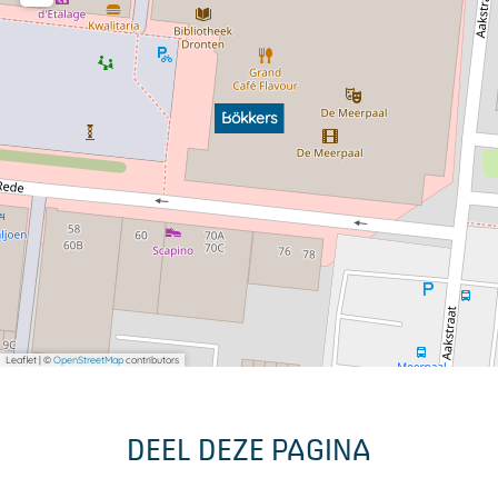
Bökkers
Leaflet
|
©
OpenStreetMap
contributors
DEEL DEZE PAGINA