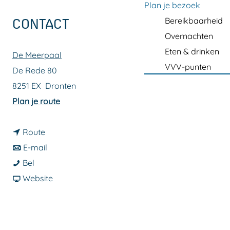
a
Plan je bezoek
g
Bereikbaarheid
CONTACT
e
Overnachten
Eten & drinken
De Meerpaal
VVV-punten
De Rede 80
8251 EX
Dronten
n
Plan je route
a
n
a
Route
a
n
r
E-mail
B
a
a
B
Bel
ö
r
a
v
ö
Website
k
B
r
a
k
k
ö
B
n
k
e
k
ö
B
e