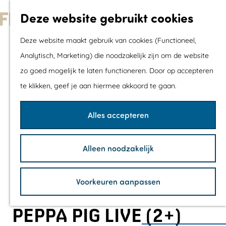
Met kids
Deze website gebruikt cookies
Shoppen
G
Mix & Match jou
Deze website maakt gebruik van cookies (Functioneel,
a
dagje uit
Analytisch, Marketing) die noodzakelijk zijn om de website
n
zo goed mogelijk te laten functioneren. Door op accepteren
a
Agenda
te klikken, geef je aan hiermee akkoord te gaan.
a
De mooiste routes
r
Wandelroutes
Alles accepteren
d
Fietsroutes
e
Wielrenroutes
Alleen noodzakelijk
h
Mountainbikerou
o
Vaarroutes
Voorkeuren aanpassen
m
TOP's
e
Fietspauzepunte
PEPPA PIG LIVE (2+)
p