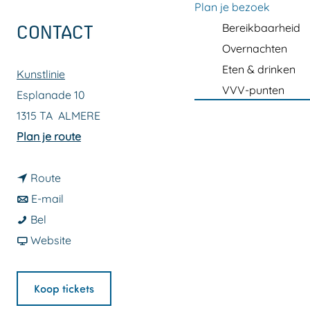
a
Plan je bezoek
g
Bereikbaarheid
CONTACT
e
Overnachten
Eten & drinken
Kunstlinie
VVV-punten
Esplanade 10
1315 TA
ALMERE
n
Plan je route
a
n
a
Route
a
n
r
E-mail
P
a
a
P
Bel
e
r
a
v
e
Website
p
P
r
a
p
p
e
P
n
p
Koop tickets
a
p
e
P
a