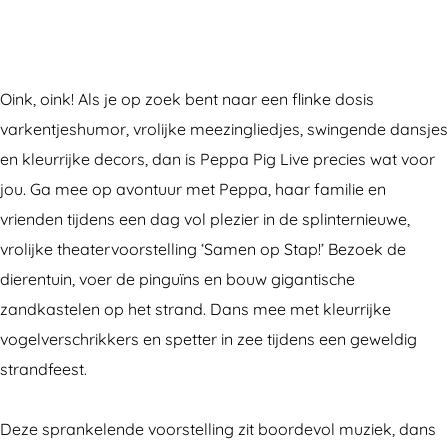
P
p
p
e
P
i
a
p
p
i
g
P
a
p
g
Oink, oink! Als je op zoek bent naar een flinke dosis
L
i
P
a
L
varkentjeshumor, vrolijke meezingliedjes, swingende dansjes
i
g
i
P
i
en kleurrijke decors, dan is Peppa Pig Live precies wat voor
v
L
g
i
v
jou. Ga mee op avontuur met Peppa, haar familie en
e
i
L
g
e
vrienden tijdens een dag vol plezier in de splinternieuwe,
(
v
i
L
(
vrolijke theatervoorstelling ‘Samen op Stap!’ Bezoek de
2
e
v
i
2
dierentuin, voer de pinguïns en bouw gigantische
+
(
e
v
+
zandkastelen op het strand. Dans mee met kleurrijke
)
2
(
e
)
vogelverschrikkers en spetter in zee tijdens een geweldig
+
2
(
strandfeest.
)
+
2
)
+
Deze sprankelende voorstelling zit boordevol muziek, dans
)