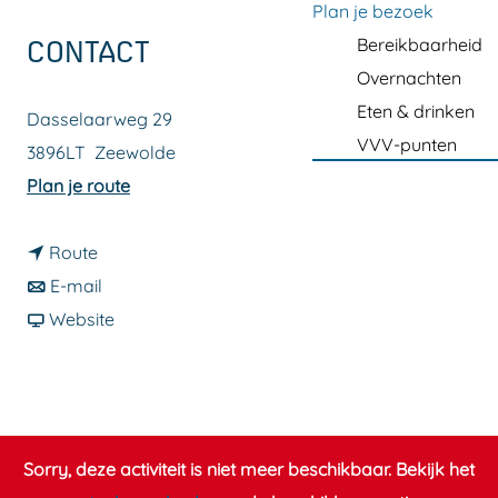
a
Plan je bezoek
g
Bereikbaarheid
CONTACT
e
Overnachten
Eten & drinken
Dasselaarweg 29
VVV-punten
3896LT
Zeewolde
n
Plan je route
a
n
a
Route
a
n
r
E-mail
a
a
v
S
Website
r
a
a
p
S
r
n
e
p
S
S
l
e
p
p
l
Sorry, deze activiteit is niet meer beschikbaar. Bekijk het
l
e
e
e