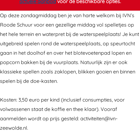
actuele aanbod
voor de beschikbare opties.
l
l
l
t
e
l
l
j
Op deze zondagmiddag ben je van harte welkom bij IVN’s
t
e
e
e
Roode Schuur voor een gezellige middag vol spelletjes op
j
t
t
s
het hele terrein en waterpret bij de waterspeelplaats! Je kunt
e
j
j
m
uitgebreid spelen rond de waterspeelplaats, op speurtocht
s
e
e
i
gaan in het doolhof en over het blotevoetenpad lopen en
m
s
s
d
popcorn bakken bij de vuurplaats. Natuurlijk zijn er ook
i
m
m
d
klassieke spellen zoals zaklopen, blikken gooien en binnen
d
i
i
a
spelen bij de doe-kasten.
d
d
d
g
a
d
d
Kosten: 3,50 euro per kind (inclusief consumpties, voor
g
a
a
volwassenen staat de koffie en thee klaar). Vooraf
g
g
aanmelden wordt op prijs gesteld: activiteiten@ivn-
zeewolde.nl.