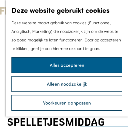
Met kids
Deze website gebruikt cookies
Shoppen
G
Mix & Match jou
Deze website maakt gebruik van cookies (Functioneel,
a
dagje uit
Analytisch, Marketing) die noodzakelijk zijn om de website
n
zo goed mogelijk te laten functioneren. Door op accepteren
a
Agenda
te klikken, geef je aan hiermee akkoord te gaan.
a
De mooiste routes
r
Wandelroutes
Alles accepteren
d
Fietsroutes
e
Wielrenroutes
Alleen noodzakelijk
h
Mountainbikerou
o
Vaarroutes
Voorkeuren aanpassen
m
TOP's
e
Fietspauzepunte
SPELLETJESMIDDAG
p