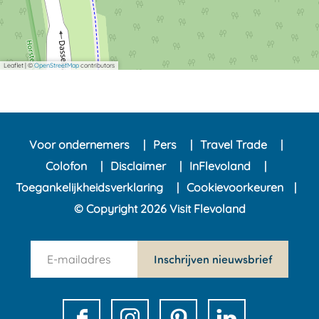
Leaflet
|
©
OpenStreetMap
contributors
Voor ondernemers
Pers
Travel Trade
Colofon
Disclaimer
InFlevoland
Toegankelijkheidsverklaring
Cookievoorkeuren
© Copyright 2026 Visit Flevoland
n
Inschrijven nieuwsbrief
e
w
s