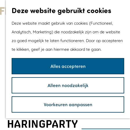
Met kids
Deze website gebruikt cookies
Shoppen
G
Mix & Match jou
Deze website maakt gebruik van cookies (Functioneel,
a
dagje uit
Analytisch, Marketing) die noodzakelijk zijn om de website
n
zo goed mogelijk te laten functioneren. Door op accepteren
a
Agenda
te klikken, geef je aan hiermee akkoord te gaan.
a
De mooiste routes
r
Wandelroutes
Alles accepteren
d
Fietsroutes
e
Wielrenroutes
Alleen noodzakelijk
h
Mountainbikerou
o
Vaarroutes
Voorkeuren aanpassen
m
TOP's
e
Fietspauzepunte
HARINGPARTY
p