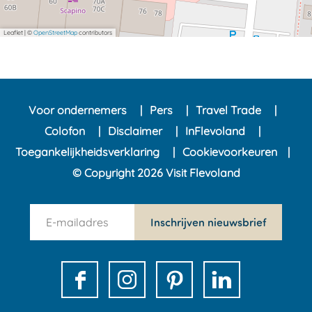
Leaflet
|
©
OpenStreetMap
contributors
Voor ondernemers
Pers
Travel Trade
Colofon
Disclaimer
InFlevoland
Toegankelijkheidsverklaring
Cookievoorkeuren
© Copyright 2026 Visit Flevoland
n
Inschrijven nieuwsbrief
e
w
s
F
I
P
L
l
a
n
i
i