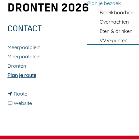
a
Plan je bezoek
DRONTEN 2026
g
Bereikbaarheid
e
Overnachten
CONTACT
Eten & drinken
VVV-punten
Meerpaalplein
Meerpaalplein
Dronten
n
Plan je route
a
n
a
Route
a
v
r
Website
a
a
H
r
n
a
H
H
r