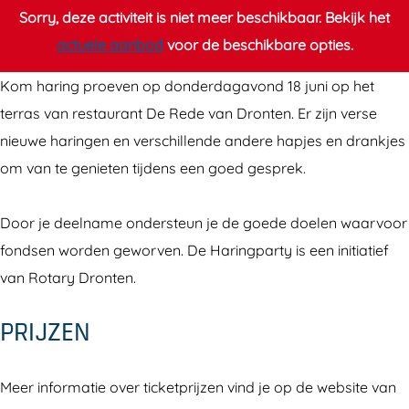
a
a
i
Sorry, deze activiteit is niet meer beschikbaar. Bekijk het
r
r
n
actuele aanbod
voor de beschikbare opties.
i
i
g
n
n
p
Kom haring proeven op donderdagavond 18 juni op het
g
g
a
terras van restaurant De Rede van Dronten. Er zijn verse
p
p
r
nieuwe haringen en verschillende andere hapjes en drankjes
a
a
t
om van te genieten tijdens een goed gesprek.
r
r
y
t
t
D
Door je deelname ondersteun je de goede doelen waarvoor
y
y
r
fondsen worden geworven. De Haringparty is een initiatief
D
D
o
van Rotary Dronten.
r
r
n
PRIJZEN
o
o
t
n
n
e
t
t
n
Meer informatie over ticketprijzen vind je op de website van