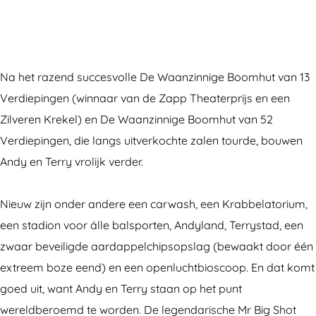
W
D
r
a
W
a
e
D
n
a
a
W
e
D
a
n
a
W
e
n
Na het razend succesvolle De Waanzinnige Boomhut van 13
z
a
a
W
z
Verdiepingen (winnaar van de Zapp Theaterprijs en een
i
n
a
a
i
Zilveren Krekel) en De Waanzinnige Boomhut van 52
n
z
n
a
n
Verdiepingen, die langs uitverkochte zalen tourde, bouwen
n
i
z
n
n
Andy en Terry vrolijk verder.
i
n
i
z
i
g
n
n
i
g
Nieuw zijn onder andere een carwash, een Krabbelatorium,
e
i
n
n
e
een stadion voor álle balsporten, Andyland, Terrystad, een
b
g
i
n
b
zwaar beveiligde aardappelchipsopslag (bewaakt door één
o
e
g
i
o
extreem boze eend) en een openluchtbioscoop. En dat komt
o
b
e
g
o
goed uit, want Andy en Terry staan op het punt
m
o
b
e
m
wereldberoemd te worden. De legendarische Mr Big Shot