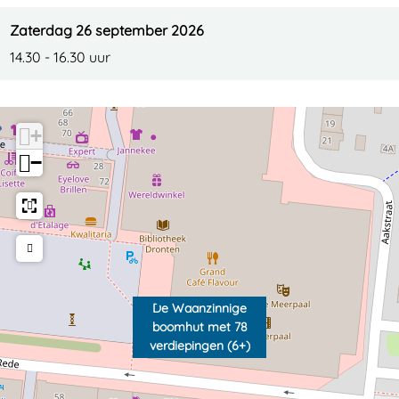
i
e
i
d
i
Zaterdag 26 september 2026
n
p
e
i
n
14.30 - 16.30 uur
g
i
p
e
g
e
n
i
p
e
n
g
n
i
n
+
(
e
g
n
(
−
6
n
e
g
6
+
(
n
e
+
)
6
(
n
)
+
6
(
)
+
6
De Waanzinnige
)
+
boomhut met 78
)
verdiepingen (6+)