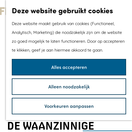
Met kids
Deze website gebruikt cookies
Shoppen
G
Mix & Match jou
Deze website maakt gebruik van cookies (Functioneel,
a
dagje uit
Analytisch, Marketing) die noodzakelijk zijn om de website
n
zo goed mogelijk te laten functioneren. Door op accepteren
a
Agenda
te klikken, geef je aan hiermee akkoord te gaan.
a
De mooiste routes
r
Wandelroutes
Alles accepteren
d
Fietsroutes
e
Wielrenroutes
Alleen noodzakelijk
h
Mountainbikerou
o
Vaarroutes
Voorkeuren aanpassen
m
TOP's
e
Fietspauzepunte
DE WAANZINNIGE
p