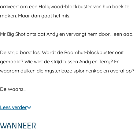
h
o
o
b
h
arriveert om een Hollywood-blockbuster van hun boek te
u
m
o
o
u
maken. Maar dan gaat het mis.
t
h
m
o
t
m
u
h
m
m
Mr Big Shot ontslaat Andy en vervangt hem door… een aap.
e
t
u
h
e
t
m
t
u
t
De strijd barst los: Wordt de Boomhut-blockbuster ooit
7
e
m
t
7
gemaakt? Wie wint de strijd tussen Andy en Terry? En
8
t
e
m
8
waarom duiken die mysterieuze spionnenkoeien overal op?
v
7
t
e
v
e
8
7
t
e
De Waanz…
r
v
8
7
r
d
e
v
8
d
Lees verder
i
r
e
v
i
WANNEER
e
d
r
e
e
p
i
d
r
p