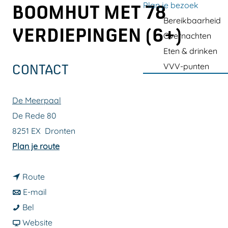
a
Plan je bezoek
BOOMHUT MET 78
g
Bereikbaarheid
VERDIEPINGEN (6+)
e
Overnachten
Eten & drinken
VVV-punten
CONTACT
De Meerpaal
De Rede 80
8251 EX
Dronten
n
Plan je route
a
n
a
Route
a
n
r
E-mail
D
a
a
D
Bel
e
r
a
v
e
Website