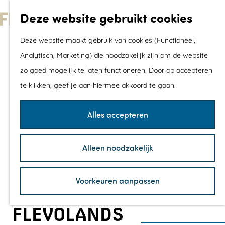
Met kids
Deze website gebruikt cookies
Shoppen
G
Mix & Match jou
Deze website maakt gebruik van cookies (Functioneel,
a
dagje uit
Analytisch, Marketing) die noodzakelijk zijn om de website
n
zo goed mogelijk te laten functioneren. Door op accepteren
a
Agenda
te klikken, geef je aan hiermee akkoord te gaan.
a
De mooiste routes
r
Wandelroutes
Alles accepteren
d
Fietsroutes
e
Wielrenroutes
Alleen noodzakelijk
h
Mountainbikerou
o
Vaarroutes
Voorkeuren aanpassen
m
TOP's
e
Fietspauzepunte
FLEVOLANDS
p