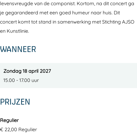
levensvreugde van de componist. Kortom, na dit concert ga
m
a
h
l
m
je gegarandeerd met een goed humeur naar huis. Dit
o
r
a
h
o
concert komt tot stand in samenwerking met Stichting AJSO
n
m
r
a
n
en Kunstlinie.
i
o
m
r
i
s
n
o
m
s
WANNEER
c
i
n
o
c
h
s
i
n
h
O
c
s
i
O
Zondag 18 april 2027
r
h
c
s
r
15.00 - 17.00 uur
k
O
h
c
k
e
r
O
h
e
PRIJZEN
s
k
r
O
s
t
e
k
r
t
Regulier
s
e
k
€ 22,00 Regulier
t
s
e