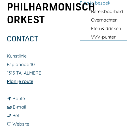
a
Plan je bezoek
PHILHARMONISCH
g
Bereikbaarheid
ORKEST
e
Overnachten
Eten & drinken
VVV-punten
CONTACT
Kunstlinie
Esplanade 10
1315 TA
ALMERE
n
Plan je route
a
n
a
Route
a
n
r
E-mail
F
a
a
F
Bel
l
r
a
v
l
Website