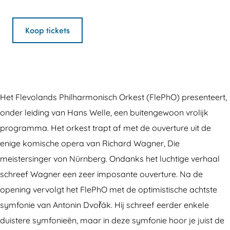
e
F
r
a
e
v
l
F
n
v
Koop tickets
o
e
l
F
o
l
v
e
l
l
a
o
v
e
a
n
l
o
v
n
Het Flevolands Philharmonisch Orkest (FlePhO) presenteert,
d
a
l
o
d
onder leiding van Hans Welle, een buitengewoon vrolijk
s
n
a
l
s
programma. Het orkest trapt af met de ouverture uit de
P
d
n
a
P
enige komische opera van Richard Wagner, Die
h
s
d
n
h
meistersinger von Nürnberg. Ondanks het luchtige verhaal
i
P
s
d
i
schreef Wagner een zeer imposante ouverture. Na de
l
h
P
s
l
opening vervolgt het FlePhO met de optimistische achtste
h
i
h
P
h
symfonie van Antonin Dvořák. Hij schreef eerder enkele
a
l
i
h
a
duistere symfonieën, maar in deze symfonie hoor je juist de
r
h
l
i
r