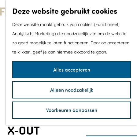
Met kids
Deze website gebruikt cookies
Shoppen
G
Mix & Match jou
Deze website maakt gebruik van cookies (Functioneel,
a
dagje uit
Analytisch, Marketing) die noodzakelijk zijn om de website
n
zo goed mogelijk te laten functioneren. Door op accepteren
a
Agenda
te klikken, geef je aan hiermee akkoord te gaan.
a
De mooiste routes
r
Wandelroutes
Alles accepteren
d
Fietsroutes
e
Wielrenroutes
Alleen noodzakelijk
h
Mountainbikerou
o
Vaarroutes
Voorkeuren aanpassen
m
TOP's
e
Fietspauzepunte
X-OUT
p