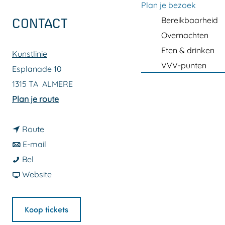
a
Plan je bezoek
g
Bereikbaarheid
CONTACT
e
Overnachten
Eten & drinken
Kunstlinie
VVV-punten
Esplanade 10
1315 TA
ALMERE
n
Plan je route
a
n
a
Route
a
n
r
E-mail
X
a
a
X
Bel
-
r
a
v
-
Website
O
X
r
a
O
u
-
X
n
u
Koop tickets
t
O
-
X
t