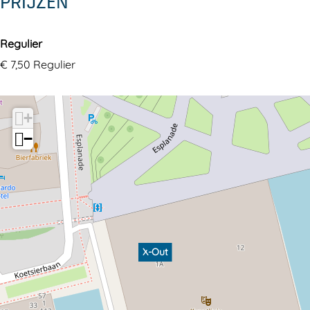
PRIJZEN
Regulier
€ 7,50 Regulier
+
−
X-Out