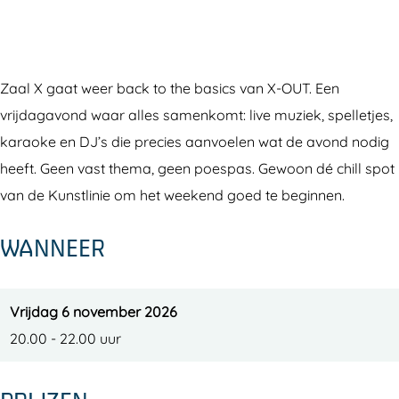
u
O
-
t
u
O
t
u
Zaal X gaat weer back to the basics van X-OUT. Een
t
vrijdagavond waar alles samenkomt: live muziek, spelletjes,
karaoke en DJ’s die precies aanvoelen wat de avond nodig
heeft. Geen vast thema, geen poespas. Gewoon dé chill spot
van de Kunstlinie om het weekend goed te beginnen.
WANNEER
Vrijdag 6 november 2026
20.00 - 22.00 uur