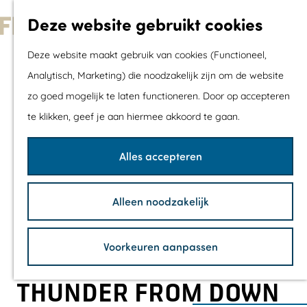
Met kids
Deze website gebruikt cookies
Shoppen
G
Mix & Match jou
Deze website maakt gebruik van cookies (Functioneel,
a
dagje uit
Analytisch, Marketing) die noodzakelijk zijn om de website
n
zo goed mogelijk te laten functioneren. Door op accepteren
a
Agenda
te klikken, geef je aan hiermee akkoord te gaan.
a
De mooiste routes
r
Wandelroutes
Alles accepteren
d
Fietsroutes
e
Wielrenroutes
Alleen noodzakelijk
h
Mountainbikerou
o
Vaarroutes
Voorkeuren aanpassen
m
TOP's
e
Fietspauzepunte
THUNDER FROM DOWN
p