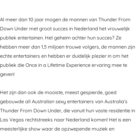
n
h
T
n
n
d
u
h
T
d
e
n
u
h
e
Al meer dan 10 jaar mogen de mannen van Thunder From
r
d
n
u
r
Down Under met groot succes in Nederland het vrouwelijk
F
e
d
n
F
publiek entertainen. Het geheim achter hun succes? Ze
r
r
e
d
r
hebben meer dan 1,5 miljoen trouwe volgers, de mannen zijn
o
F
r
e
o
echte entertainers en hebben er duidelijk plezier in om het
m
r
F
r
m
publiek die Once in a Lifetime Experience ervaring mee te
D
o
r
F
D
geven!
o
m
o
r
o
w
D
m
o
w
Het zijn dan ook de mooiste, meest gespierde, goed
n
o
D
m
n
gebouwde all Australian sexy entertainers van Australia’s
U
w
o
D
U
Thunder From Down Under, die vanuit hun vaste residentie in
n
n
w
o
n
Las Vegas rechtstreeks naar Nederland komen! Het is een
d
U
n
w
d
meesterlijke show waar de opzwepende muziek en