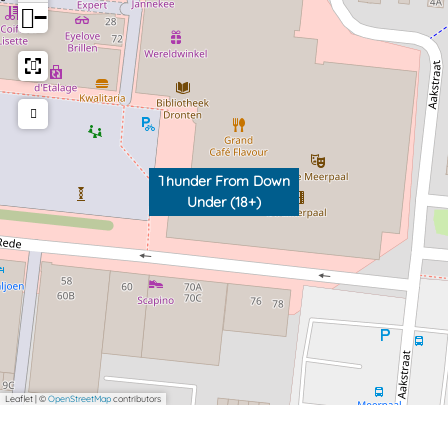
−
Thunder From Down
Under (18+)
Leaflet
|
©
OpenStreetMap
contributors