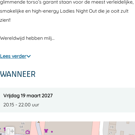
e
n
U
n
e
glimmende torso’s garant staan voor de meest verleidelijke,
r
d
n
U
r
smakelijke en high-energy Ladies Night Out die je ooit zult
(
e
d
n
(
zien!!
1
r
e
d
1
8
(
r
e
8
Wereldwijd hebben milj…
+
1
(
r
+
)
8
1
(
)
Lees verder
+
8
1
WANNEER
)
+
8
)
+
)
Vrijdag 19 maart 2027
20.15 - 22.00 uur
+