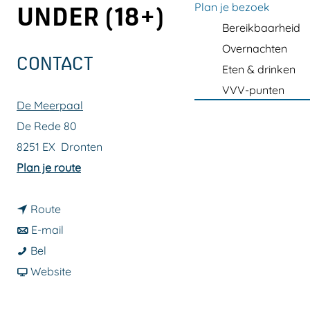
a
Plan je bezoek
UNDER (18+)
g
Bereikbaarheid
e
Overnachten
CONTACT
Eten & drinken
VVV-punten
De Meerpaal
De Rede 80
8251 EX
Dronten
n
Plan je route
a
n
a
Route
a
n
r
E-mail
T
a
a
T
Bel
h
r
a
v
h
Website
u
T
r
a
u