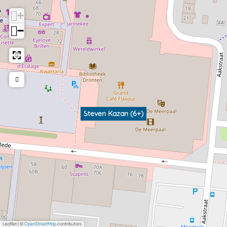
+
−
Steven Kazan (6+)
Leaflet
|
©
OpenStreetMap
contributors