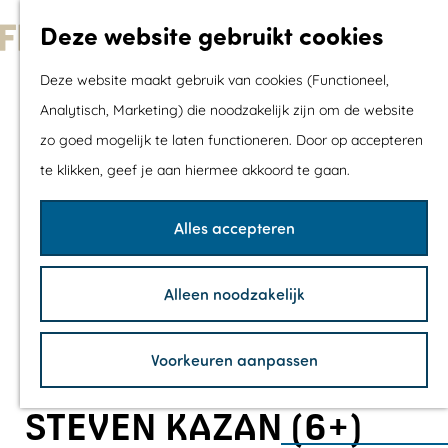
Met kids
Deze website gebruikt cookies
Shoppen
G
Mix & Match jou
Deze website maakt gebruik van cookies (Functioneel,
a
dagje uit
Analytisch, Marketing) die noodzakelijk zijn om de website
n
zo goed mogelijk te laten functioneren. Door op accepteren
a
Agenda
te klikken, geef je aan hiermee akkoord te gaan.
a
De mooiste routes
r
Wandelroutes
Alles accepteren
d
Fietsroutes
e
Wielrenroutes
Alleen noodzakelijk
h
Mountainbikerou
o
Vaarroutes
Voorkeuren aanpassen
m
TOP's
e
Fietspauzepunte
STEVEN KAZAN (6+)
p