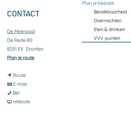
a
Plan je bezoek
g
Bereikbaarheid
CONTACT
e
Overnachten
Eten & drinken
De Meerpaal
VVV-punten
De Rede 80
8251 EX
Dronten
n
Plan je route
a
n
a
Route
a
n
r
E-mail
S
a
a
S
Bel
t
r
a
v
t
Website
e
S
r
a
e
v
t
S
n
v
e
e
t
S
e