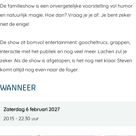
n
v
e
t
n
De familieshow is een onvergetelijke voorstelling vol humor
K
e
v
e
K
en natuurlijk magie. Hoe dan? Vraag je je af. Je bent zeker
a
n
e
v
a
niet de enige!
z
K
n
e
z
a
a
K
n
a
De show zit bomvol entertainment: goocheltrucs, grappen,
n
z
a
K
n
interactie met het publiek en nog veel meer. Lachen zul je
(
a
z
a
(
zeker. Als de show is afgelopen, is het nog niet klaar. Steven
6
n
a
z
6
komt altijd nog even naar de foyer.
+
(
n
a
+
WANNEER
)
6
(
n
)
+
6
(
)
+
6
Zaterdag 6 februari 2027
)
+
20.15 - 22.30 uur
)