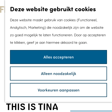
Met kids
Deze website gebruikt cookies
Shoppen
G
Mix & Match jou
Deze website maakt gebruik van cookies (Functioneel,
a
dagje uit
Analytisch, Marketing) die noodzakelijk zijn om de website
n
zo goed mogelijk te laten functioneren. Door op accepteren
a
Agenda
te klikken, geef je aan hiermee akkoord te gaan.
a
De mooiste routes
r
Wandelroutes
Alles accepteren
d
Fietsroutes
e
Wielrenroutes
Alleen noodzakelijk
h
Mountainbikerou
o
Vaarroutes
Voorkeuren aanpassen
m
TOP's
e
Fietspauzepunte
THIS IS TINA
p