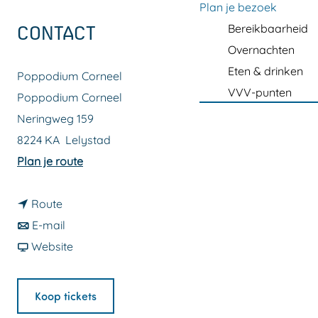
a
Plan je bezoek
g
Bereikbaarheid
CONTACT
e
Overnachten
Eten & drinken
Poppodium Corneel
VVV-punten
Poppodium Corneel
Neringweg 159
8224 KA
Lelystad
n
Plan je route
a
n
a
Route
a
n
r
E-mail
a
a
v
T
Website
r
a
a
h
T
r
n
i
Koop tickets
h
T
T
s