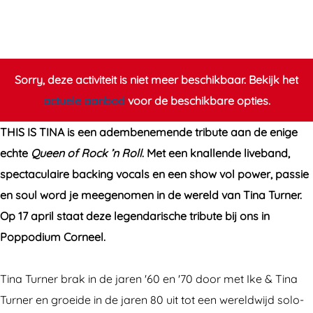
i
h
h
i
s
i
i
s
i
s
s
T
s
i
i
I
Sorry, deze activiteit is niet meer beschikbaar. Bekijk het
T
s
s
N
actuele aanbod
voor de beschikbare opties.
I
T
T
A
THIS IS TINA is een adembenemende tribute aan de enige
N
I
I
echte
Queen of Rock ’n Roll
. Met een knallende liveband,
A
N
N
spectaculaire backing vocals en een show vol power, passie
A
A
en soul word je meegenomen in de wereld van Tina Turner.
Op 17 april staat deze legendarische tribute bij ons in
Poppodium Corneel.
Tina Turner brak in de jaren '60 en '70 door met Ike & Tina
Turner en groeide in de jaren 80 uit tot een wereldwijd solo-