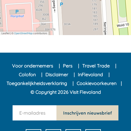
Leaflet
|
©
OpenStreetMap
contributors
Voor ondernemers
Pers
Travel Trade
Colofon
Disclaimer
InFlevoland
Toegankelijkheidsverklaring
Cookievoorkeuren
© Copyright 2026 Visit Flevoland
n
Inschrijven nieuwsbrief
e
w