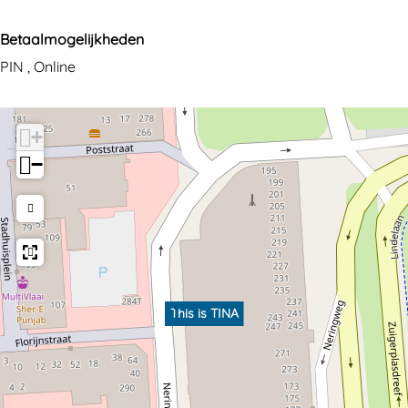
Betaalmogelijkheden
PIN , Online
+
−
This is TINA