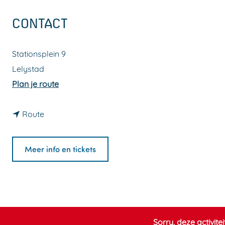
a
CONTACT
g
e
Stationsplein 9
Lelystad
n
Plan je route
a
n
a
Route
a
r
a
L
Meer info en tickets
r
a
L
n
a
d
n
a
d
r
Sorry, deze activite