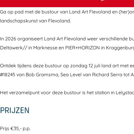
a
t
Ga op pad met de bustour van Land Art Flevoland en (her)ontd
r
b
landschapskunst van Flevoland.
t
u
b
s
In 2026 organiseert Land Art Flevoland weer verschillende 
u
t
Deltawerk// in Marknesse en PIER+HORIZON in Kraggenbur
s
o
t
u
Ontdek tijdens deze bustour op zondag 12 juli land art met e
o
r
#18245 van Bob Gramsma, Sea Level van Richard Serra tot Aa
u
'
r
L
Het verzamelpunt voor deze bustour is het station in Lelystad
'
a
L
n
PRIJZEN
a
d
n
e
Prijs €35,- p.p.
d
n