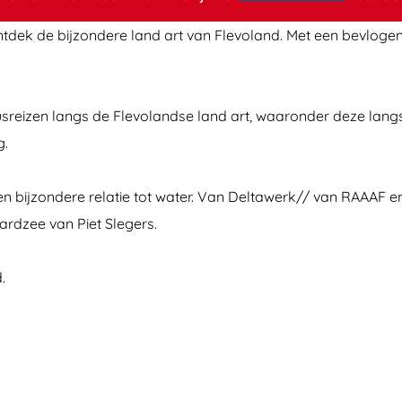
ek de bijzondere land art van Flevoland. Met een bevlogen gid
busreizen langs de Flevolandse land art, waaronder deze la
g.
en bijzondere relatie tot water. Van Deltawerk// van RAAAF e
rdzee van Piet Slegers.
.