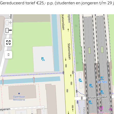
Gereduceerd tarief €25,- p.p. (studenten en jongeren t/m 29 
e
w
n
a
w
t
+
a
e
−
t
r
e
'
r
'