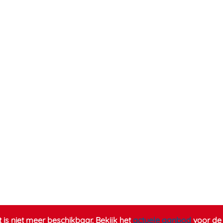
it is niet meer beschikbaar. Bekijk het
actuele aanbod
voor de 