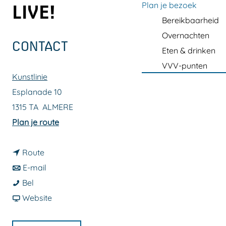
a
Plan je bezoek
LIVE!
g
Bereikbaarheid
e
Overnachten
CONTACT
Eten & drinken
VVV-punten
Kunstlinie
Esplanade 10
1315 TA
ALMERE
n
Plan je route
a
n
a
Route
a
n
r
E-mail
E
a
a
E
Bel
v
r
a
v
v
Website
e
E
r
a
e