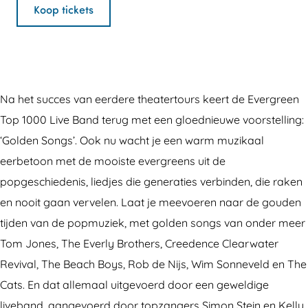
r
v
E
n
r
Koop tickets
g
e
v
E
g
r
r
e
v
r
e
g
r
e
e
e
r
g
r
e
Na het succes van eerdere theatertours keert de Evergreen
n
e
r
g
n
Top 1000 Live Band terug met een gloednieuwe voorstelling:
T
e
e
r
T
‘Golden Songs’. Ook nu wacht je een warm muzikaal
o
n
e
e
o
eerbetoon met de mooiste evergreens uit de
p
T
n
e
p
popgeschiedenis, liedjes die generaties verbinden, die raken
1
o
T
n
1
en nooit gaan vervelen. Laat je meevoeren naar de gouden
0
p
o
T
0
tijden van de popmuziek, met golden songs van onder meer
0
1
p
o
0
Tom Jones, The Everly Brothers, Creedence Clearwater
0
0
1
p
0
Revival, The Beach Boys, Rob de Nijs, Wim Sonneveld en The
L
0
0
1
L
Cats. En dat allemaal uitgevoerd door een geweldige
i
0
0
0
i
liveband, aangevoerd door topzangers Simon Stein en Kelly