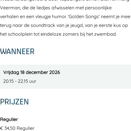
v
L
0
0
v
Veerman, die de liedjes afwisselen met persoonlijke
e
i
L
0
e
verhalen en een vleugje humor. ‘Golden Songs’ neemt je mee
!
v
i
L
!
terug naar de soundtrack van je jeugd, van je eerste kus op
e
v
i
het schoolplein tot eindeloze zomers bij het zwembad.
!
e
v
!
e
WANNEER
!
Vrijdag 18 december 2026
20.15 - 22.15 uur
PRIJZEN
Regulier
€ 34,50 Regulier