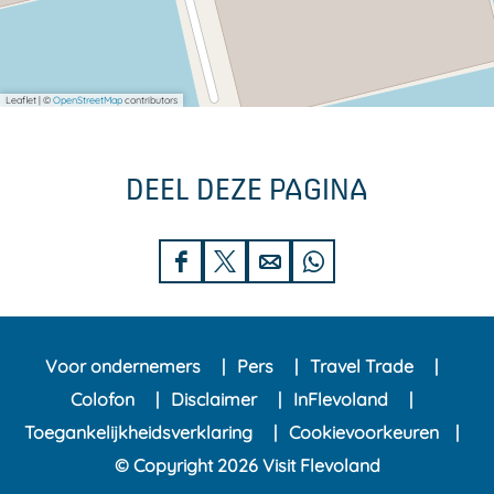
Leaflet
|
©
OpenStreetMap
contributors
DEEL DEZE PAGINA
D
D
D
D
e
e
e
e
e
e
e
e
Voor ondernemers
Pers
Travel Trade
l
l
l
l
Colofon
Disclaimer
InFlevoland
d
d
d
d
Toegankelijkheidsverklaring
Cookievoorkeuren
e
e
e
e
© Copyright 2026 Visit Flevoland
z
z
z
z