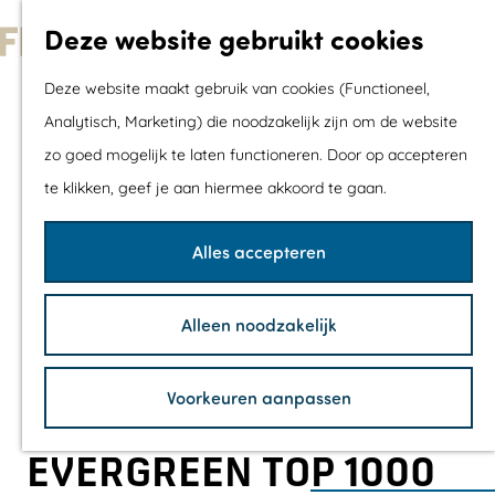
Met kids
Deze website gebruikt cookies
Shoppen
G
Mix & Match jou
Deze website maakt gebruik van cookies (Functioneel,
a
dagje uit
Analytisch, Marketing) die noodzakelijk zijn om de website
n
zo goed mogelijk te laten functioneren. Door op accepteren
a
Agenda
te klikken, geef je aan hiermee akkoord te gaan.
a
De mooiste routes
r
Wandelroutes
Alles accepteren
d
Fietsroutes
e
Wielrenroutes
Alleen noodzakelijk
h
Mountainbikerou
o
Vaarroutes
Voorkeuren aanpassen
m
TOP's
e
Fietspauzepunte
EVERGREEN TOP 1000
p