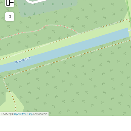
−
Leaflet
|
©
OpenStreetMap
contributors