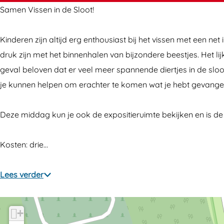
t
o
o
e
Samen Vissen in de Sloot!
j
t
t
s
e
j
j
d
Kinderen zijn altijd erg enthousiast bij het vissen met een n
s
e
e
a
druk zijn met het binnenhalen van bijzondere beestjes. Het li
d
s
s
g
geval beloven dat er veel meer spannende diertjes in de sloo
a
d
d
je kunnen helpen om erachter te komen wat je hebt gevange
g
a
a
g
g
Deze middag kun je ook de expositieruimte bekijken en is d
Kosten: drie…
Lees verder
+