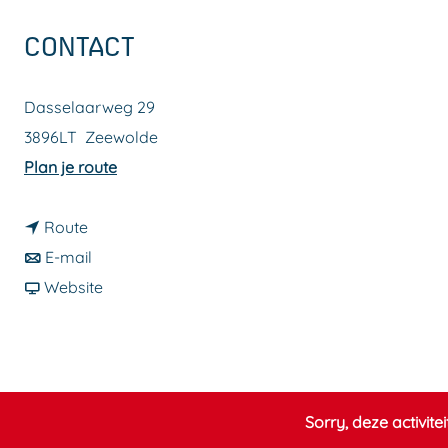
a
CONTACT
g
e
Dasselaarweg 29
3896LT
Zeewolde
n
Plan je route
a
n
a
Route
a
n
r
E-mail
a
a
v
S
Website
r
a
a
l
S
r
n
o
l
S
S
o
o
l
l
t
Sorry, deze activite
o
o
o
j