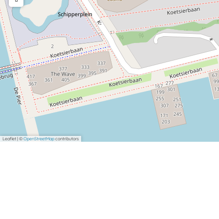
Leaflet
|
©
OpenStreetMap
contributors