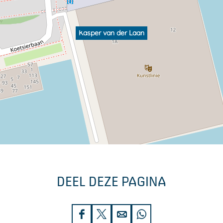
Kasper van der Laan
DEEL DEZE PAGINA
D
D
D
D