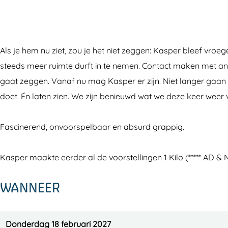
r
p
s
a
r
v
e
p
s
v
a
r
e
p
a
Als je hem nu ziet, zou je het niet zeggen: Kasper bleef vroeg
n
v
r
e
n
steeds meer ruimte durft in te nemen. Contact maken met and
d
a
v
r
d
gaat zeggen. Vanaf nu mag Kasper er zijn. Niet langer gaan me
e
n
a
v
e
doet. Én laten zien. We zijn benieuwd wat we deze keer wee
r
d
n
a
r
L
e
d
n
L
Fascinerend, onvoorspelbaar en absurd grappig.
a
r
e
d
a
a
L
r
e
a
Kasper maakte eerder al de voorstellingen 1 Kilo (***** AD &
n
a
L
r
n
a
a
L
WANNEER
n
a
a
n
a
n
Donderdag 18 februari 2027