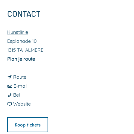
a
CONTACT
g
e
Kunstlinie
Esplanade 10
1315 TA
ALMERE
n
Plan je route
a
n
a
Route
a
n
r
E-mail
K
a
a
K
Bel
a
r
a
v
a
Website
s
K
r
a
s
p
a
K
n
p
Koop tickets
e
s
a
K
e