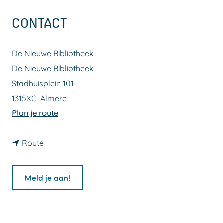
a
CONTACT
g
e
De Nieuwe Bibliotheek
De Nieuwe Bibliotheek
Stadhuisplein 101
1315XC
Almere
n
Plan je route
a
n
a
Route
a
r
a
J
Meld je aan!
r
e
J
u
e
g