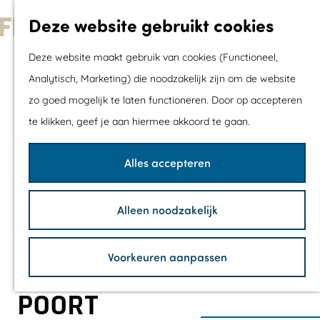
Met kids
Deze website gebruikt cookies
Shoppen
G
Mix & Match jou
Deze website maakt gebruik van cookies (Functioneel,
a
dagje uit
Analytisch, Marketing) die noodzakelijk zijn om de website
n
zo goed mogelijk te laten functioneren. Door op accepteren
a
Agenda
te klikken, geef je aan hiermee akkoord te gaan.
a
De mooiste routes
r
Wandelroutes
Alles accepteren
d
Fietsroutes
e
Wielrenroutes
Alleen noodzakelijk
h
Mountainbikerou
o
Vaarroutes
Voorkeuren aanpassen
m
TOP's
e
Fietspauzepunte
POORT
p