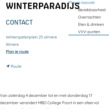
a
Plan je bezoek
WINTERPARADIJS
g
Bereikbaarheid
e
Overnachten
CONTACT
Eten & drinken
VVV-punten
Winterspelenplein 25 almere
Almere
n
Plan je route
a
n
a
Route
a
r
a
P
r
o
P
o
Van zaterdag 4 december tot en met donderdag 17
o
r
december verandert MBO College Poort in een sfeervol