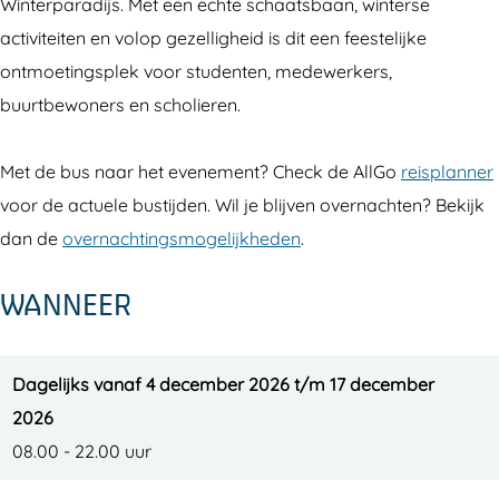
o
t
Winterparadijs. Met een echte schaatsbaan, winterse
r
W
activiteiten en volop gezelligheid is dit een feestelijke
t
i
ontmoetingsplek voor studenten, medewerkers,
W
n
buurtbewoners en scholieren.
i
t
n
e
Met de bus naar het evenement? Check de AllGo
reisplanner
t
r
voor de actuele bustijden. Wil je blijven overnachten? Bekijk
e
p
dan de
overnachtingsmogelijkheden
.
r
a
WANNEER
p
r
a
a
r
d
Dagelijks vanaf 4 december 2026 t/m 17 december
a
i
2026
d
j
08.00 - 22.00 uur
i
s