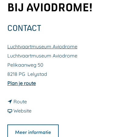
BIJ AVIODROME!
a
g
e
CONTACT
Luchtvaartmuseum Aviodrome
Luchtvaartmuseum Aviodrome
Pelikaanweg 50
8218 PG
Lelystad
n
Plan je route
a
n
a
Route
a
v
r
Website
a
a
B
r
n
e
Meer informatie