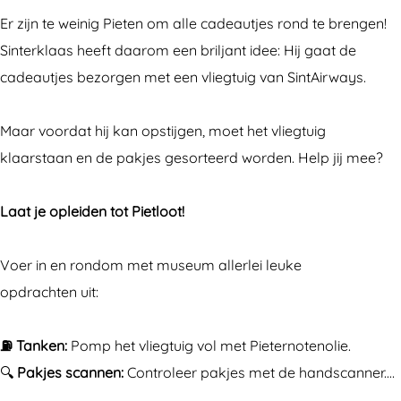
a
a
s
Er zijn te weinig Pieten om alle cadeautjes rond te brengen!
a
a
b
Sinterklaas heeft daarom een briljant idee: Hij gaat de
s
s
i
cadeautjes bezorgen met een vliegtuig van SintAirways.
b
b
j
i
i
A
Maar voordat hij kan opstijgen, moet het vliegtuig
j
j
v
klaarstaan en de pakjes gesorteerd worden. Help jij mee?
A
A
i
v
v
o
Laat je opleiden tot Pietloot!
i
i
d
o
o
r
Voer in en rondom met museum allerlei leuke
d
d
o
opdrachten uit:
r
r
m
o
o
e
⛽ Tanken:
Pomp het vliegtuig vol met Pieternotenolie.
m
m
!
🔍
Pakjes scannen:
Controleer pakjes met de handscanner.…
e
e