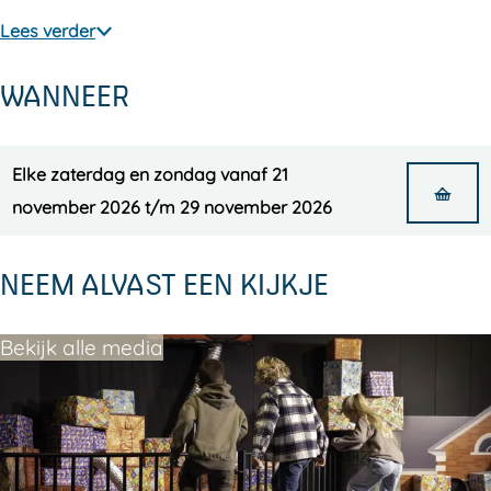
!
!
Lees verder
WANNEER
Elke zaterdag en zondag vanaf 21
november 2026 t/m 29 november 2026
NEEM ALVAST EEN KIJKJE
Bekijk alle media