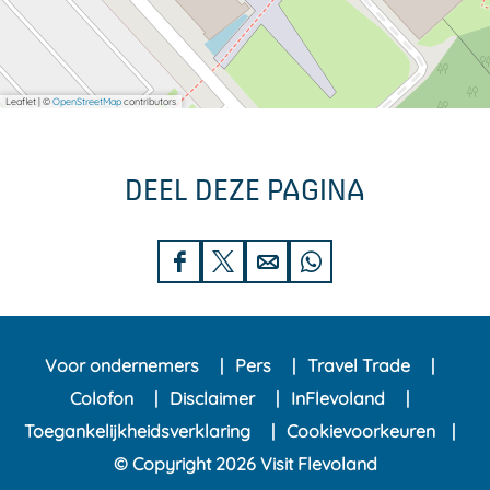
Leaflet
|
©
OpenStreetMap
contributors
DEEL DEZE PAGINA
D
D
D
D
e
e
e
e
e
e
e
e
Voor ondernemers
Pers
Travel Trade
l
l
l
l
Colofon
Disclaimer
InFlevoland
d
d
d
d
Toegankelijkheidsverklaring
Cookievoorkeuren
e
e
e
e
© Copyright 2026 Visit Flevoland
z
z
z
z