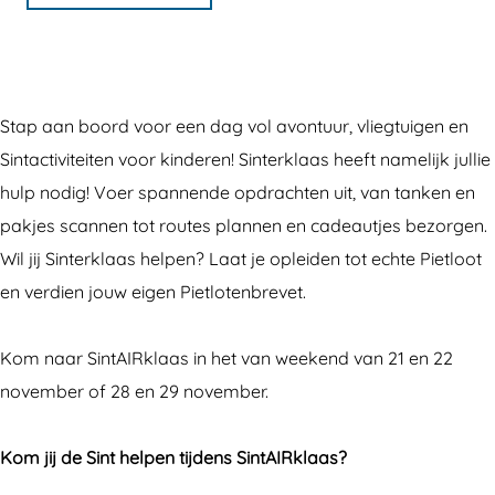
B
B
l
e
e
e
l
l
e
e
e
f
Stap aan boord voor een dag vol avontuur, vliegtuigen en
e
e
S
Sintactiviteiten voor kinderen! Sinterklaas heeft namelijk jullie
f
f
i
hulp nodig! Voer spannende opdrachten uit, van tanken en
S
S
n
pakjes scannen tot routes plannen en cadeautjes bezorgen.
i
i
t
Wil jij Sinterklaas helpen? Laat je opleiden tot echte Pietloot
n
n
A
en verdien jouw eigen Pietlotenbrevet.
t
t
I
A
A
R
Kom naar SintAIRklaas in het van weekend van 21 en 22
I
I
k
november of 28 en 29 november.
R
R
l
k
k
a
Kom jij de Sint helpen tijdens SintAIRklaas?
l
l
a