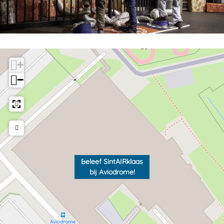
+
−
Beleef SintAIRklaas
bij Aviodrome!