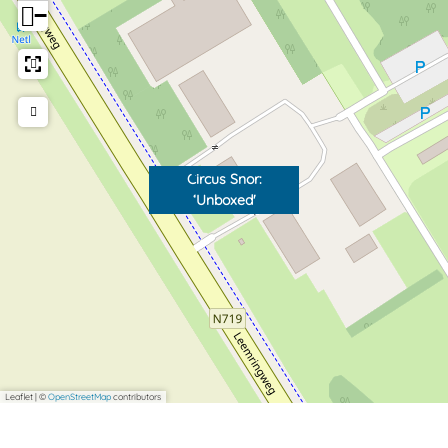
−
Circus Snor:
‘Unboxed'
Leaflet
|
©
OpenStreetMap
contributors