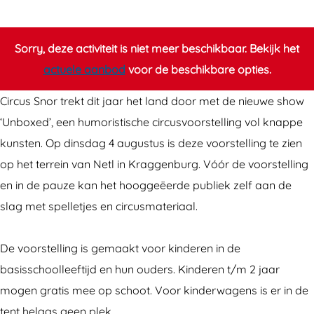
i
c
r
u
c
s
Sorry, deze activiteit is niet meer beschikbaar. Bekijk het
u
S
actuele aanbod
voor de beschikbare opties.
s
n
Circus Snor trekt dit jaar het land door met de nieuwe show
S
o
‘Unboxed’, een humoristische circusvoorstelling vol knappe
n
r
kunsten. Op dinsdag 4 augustus is deze voorstelling te zien
o
:
op het terrein van Netl in Kraggenburg. Vóór de voorstelling
r
‘
en in de pauze kan het hooggeëerde publiek zelf aan de
:
U
slag met spelletjes en circusmateriaal.
‘
n
U
b
De voorstelling is gemaakt voor kinderen in de
n
o
basisschoolleeftijd en hun ouders. Kinderen t/m 2 jaar
b
x
mogen gratis mee op schoot. Voor kinderwagens is er in de
o
e
tent helaas geen plek.