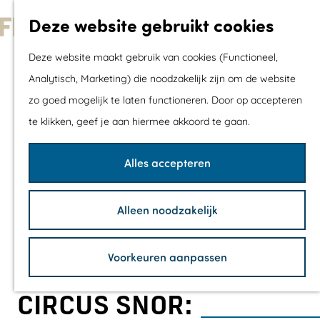
Met kids
Deze website gebruikt cookies
Shoppen
G
Mix & Match jou
Deze website maakt gebruik van cookies (Functioneel,
a
dagje uit
Analytisch, Marketing) die noodzakelijk zijn om de website
n
zo goed mogelijk te laten functioneren. Door op accepteren
a
Agenda
te klikken, geef je aan hiermee akkoord te gaan.
a
De mooiste routes
r
Wandelroutes
Alles accepteren
d
Fietsroutes
e
Wielrenroutes
Alleen noodzakelijk
h
Mountainbikerou
o
Vaarroutes
Voorkeuren aanpassen
m
TOP's
e
Fietspauzepunte
CIRCUS SNOR:
p