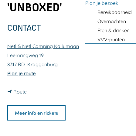
a
Plan je bezoek
‘UNBOXED'
g
Bereikbaarheid
e
Overnachten
CONTACT
Eten & drinken
VVV-punten
Netl & Netl Camping Kallumaan
Leemringweg 19
8317 RD
Kraggenburg
n
Plan je route
a
n
a
Route
a
r
a
C
Meer info en tickets
r
i
C
r