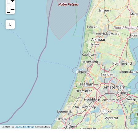
+
−
Leaflet
|
©
OpenStreetMap
contributors