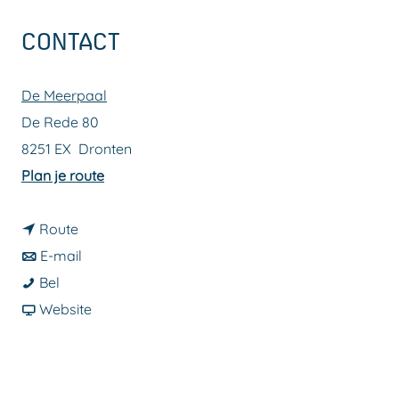
a
CONTACT
g
e
De Meerpaal
De Rede 80
8251 EX
Dronten
n
Plan je route
a
n
a
Route
a
n
r
E-mail
J
a
a
J
Bel
u
r
a
v
u
Website
l
J
r
a
l
&
u
J
n
&
J
l
u
J
J