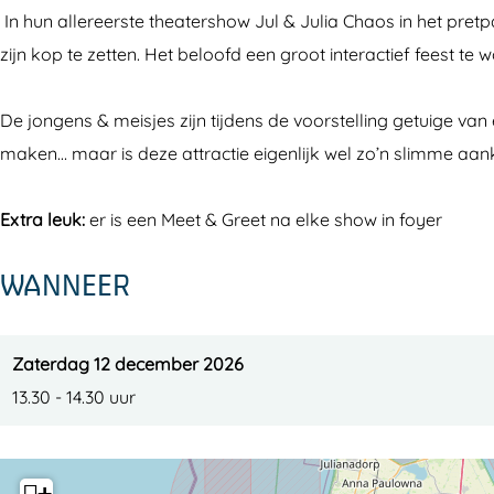
u
&
l
u
u
In hun allereerste theatershow Jul & Julia Chaos in het pret
l
J
&
l
l
zijn kop te zetten. Het beloofd een groot interactief feest t
i
u
J
&
i
a
l
u
J
a
De jongens & meisjes zijn tijdens de voorstelling getuige v
i
l
u
maken… maar is deze attractie eigenlijk wel zo’n slimme aank
a
i
l
a
i
Extra leuk:
er is een Meet & Greet na elke show in foyer
a
WANNEER
Zaterdag 12 december 2026
13.30 - 14.30 uur