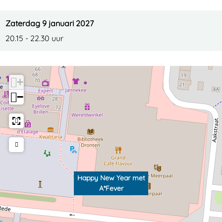
e
*
A
t
e
v
F
*
A
v
Zaterdag 9 januari 2027
e
e
F
*
e
20.15 - 22.30 uur
r
v
e
F
r
e
v
e
r
e
v
+
r
e
−
r
Happy New Year met
A*Fever