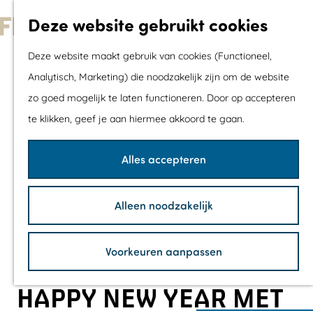
Met kids
Deze website gebruikt cookies
Shoppen
G
Mix & Match jou
Deze website maakt gebruik van cookies (Functioneel,
a
dagje uit
Analytisch, Marketing) die noodzakelijk zijn om de website
n
zo goed mogelijk te laten functioneren. Door op accepteren
a
Agenda
te klikken, geef je aan hiermee akkoord te gaan.
a
De mooiste routes
r
Wandelroutes
Alles accepteren
d
Fietsroutes
e
Wielrenroutes
Alleen noodzakelijk
h
Mountainbikerou
o
Vaarroutes
Voorkeuren aanpassen
m
TOP's
e
Fietspauzepunte
HAPPY NEW YEAR MET
p