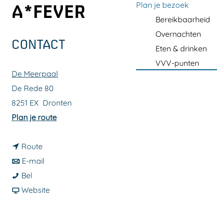
a
Plan je bezoek
A*FEVER
g
Bereikbaarheid
e
Overnachten
CONTACT
Eten & drinken
VVV-punten
De Meerpaal
De Rede 80
8251 EX
Dronten
n
Plan je route
a
n
a
Route
a
n
r
E-mail
H
a
a
H
Bel
a
r
a
v
a
Website
p
H
r
a
p