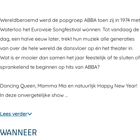
p
a
H
n
p
y
p
a
H
y
N
p
p
a
N
Wereldberoemd werd de popgroep ABBA toen zij in 1974 met
e
y
p
p
e
Waterloo het Eurovisie Songfestival wonnen. Tot vandaag de
w
N
y
p
w
dag, een halve eeuw later, trekt hun muziek alle generaties
Y
e
N
y
Y
van over de hele wereld de dansvloer op én het theater in.
e
w
e
N
e
Wat is er mooier dan samen het jaar feestelijk af te sluiten of
a
Y
w
e
a
sprankelend te beginnen op hits van ABBA?
r
e
Y
w
r
m
a
e
Y
m
Dancing Queen, Mamma Mia en natuurlijk Happy New Year!
e
r
a
e
e
In deze onvergetelijke show …
t
m
r
a
t
A
e
m
r
A
Lees verder
*
t
e
m
*
WANNEER
F
A
t
e
F