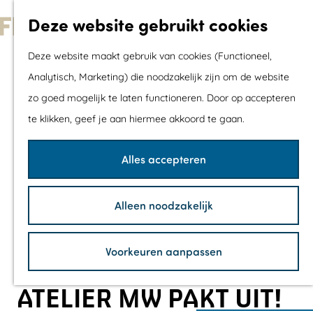
Met kids
Deze website gebruikt cookies
Shoppen
G
Mix & Match jou
Deze website maakt gebruik van cookies (Functioneel,
a
dagje uit
Analytisch, Marketing) die noodzakelijk zijn om de website
n
zo goed mogelijk te laten functioneren. Door op accepteren
a
Agenda
te klikken, geef je aan hiermee akkoord te gaan.
a
De mooiste routes
r
Wandelroutes
Alles accepteren
d
Fietsroutes
e
Wielrenroutes
Alleen noodzakelijk
h
Mountainbikerou
o
Vaarroutes
Voorkeuren aanpassen
m
TOP's
e
Fietspauzepunte
ATELIER MW PAKT UIT!
p