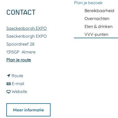
a
Plan je bezoek
g
Bereikbaarheid
CONTACT
e
Overnachten
Eten & drinken
Saeckenborgh EXPO
VVV-punten
Saeckenborgh EXPO
Spoordreef 28
1315GP
Almere
n
Plan je route
a
n
a
Route
a
n
r
E-mail
a
a
v
A
Website
r
a
a
T
A
r
n
E
Meer informatie
T
A
A
L