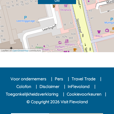
Uit!
Leaflet
|
©
OpenStreetMap
contributors
Voor ondernemers
Pers
Travel Trade
Colofon
Disclaimer
InFlevoland
Toegankelijkheidsverklaring
Cookievoorkeuren
© Copyright 2026 Visit Flevoland