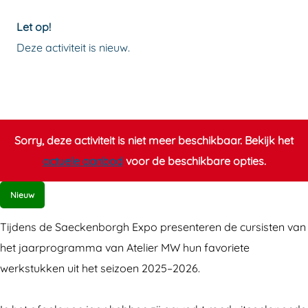
E
T
T
I
Let op!
L
E
E
E
Deze activiteit is nieuw.
I
L
L
R
E
I
I
M
R
E
E
W
M
R
R
P
W
M
M
a
Sorry, deze activiteit is niet meer beschikbaar. Bekijk het
P
W
W
k
actuele aanbod
voor de beschikbare opties.
a
P
P
t
Nieuw
k
a
a
U
t
k
k
i
Tijdens de Saeckenborgh Expo presenteren de cursisten van
U
t
t
t
het jaarprogramma van Atelier MW hun favoriete
i
U
U
!
werkstukken uit het seizoen 2025–2026.
t
i
i
!
t
t