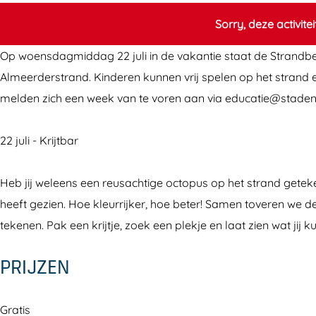
d
a
r
t
d
Sorry, deze activite
b
n
a
r
b
e
d
n
a
e
Op woensdagmiddag 22 juli in de vakantie staat de Strandb
n
b
d
n
n
Almeerderstrand. Kinderen kunnen vrij spelen op het strand
d
e
b
d
d
melden zich een week van te voren aan via educatie@stadennatu
e
n
e
b
e
:
d
n
e
:
22 juli - Krijtbar
K
e
d
n
K
r
:
e
d
r
Heb jij weleens een reusachtige octopus op het strand geteke
i
K
:
e
i
heeft gezien. Hoe kleurrijker, hoe beter! Samen toveren we d
j
r
K
:
j
tekenen. Pak een krijtje, zoek een plekje en laat zien wat jij
t
i
r
K
t
PRIJZEN
b
j
i
r
b
a
t
j
i
a
r
b
t
j
r
Gratis