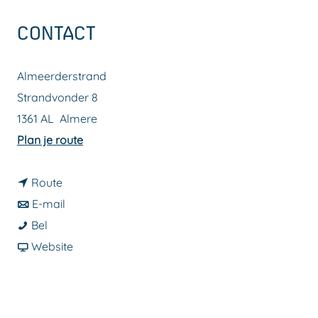
a
CONTACT
g
e
Almeerderstrand
Strandvonder 8
1361 AL
Almere
n
Plan je route
a
n
a
Route
a
n
r
E-mail
S
a
a
S
Bel
t
r
a
v
t
Website
r
S
r
a
r
a
t
S
n
a
n
r
t
S
n