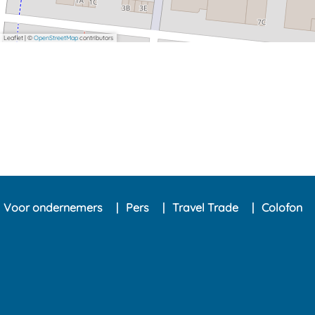
Leaflet
|
©
OpenStreetMap
contributors
Voor ondernemers
Pers
Travel Trade
Colofon