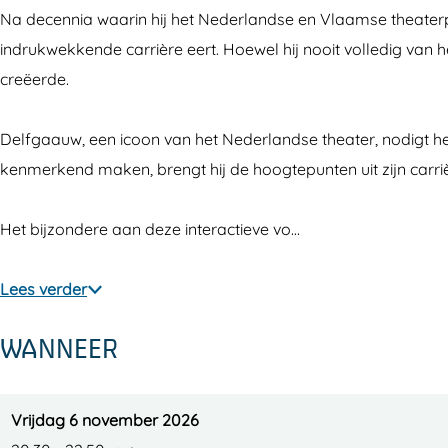
e
d
e
r
e
Na decennia waarin hij het Nederlandse en Vlaamse theaterp
l
D
d
e
l
indrukwekkende carrière eert. Hoewel hij nooit volledig van he
f
e
D
d
f
creëerde.
g
l
e
D
g
a
f
l
e
a
Delfgaauw, een icoon van het Nederlandse theater, nodigt het 
u
g
f
l
u
kenmerkend maken, brengt hij de hoogtepunten uit zijn carri
w
a
g
f
w
-
u
a
g
-
Het bijzondere aan deze interactieve vo…
T
w
u
a
T
o
-
w
u
o
Lees verder
t
T
-
w
t
WANNEER
h
o
T
-
h
i
t
o
T
i
e
h
t
o
e
Vrijdag 6 november 2026
r
i
h
t
r