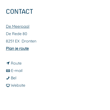
a
CONTACT
g
e
De Meerpaal
De Rede 80
8251 EX
Dronten
n
Plan je route
a
n
a
Route
a
n
r
E-mail
F
a
a
F
Bel
r
r
a
v
r
Website
e
F
r
a
e
d
r
F
n
d
D
e
r
F
D