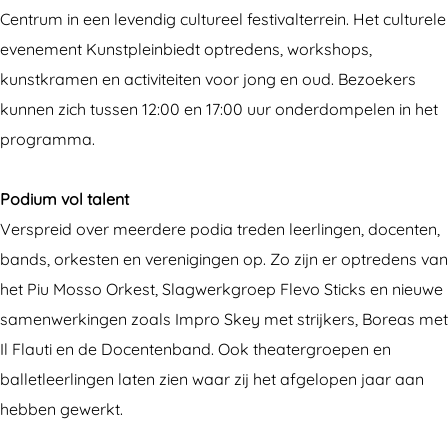
t
l
Centrum in een levendig cultureel festivalterrein. Het culturele
p
e
evenement Kunstpleinbiedt optredens, workshops,
l
i
kunstkramen en activiteiten voor jong en oud. Bezoekers
e
n
kunnen zich tussen 12:00 en 17:00 uur onderdompelen in het
i
programma.
n
Podium vol talent
Verspreid over meerdere podia treden leerlingen, docenten,
bands, orkesten en verenigingen op. Zo zijn er optredens van
het Piu Mosso Orkest, Slagwerkgroep Flevo Sticks en nieuwe
samenwerkingen zoals Impro Skey met strijkers, Boreas met
Il Flauti en de Docentenband. Ook theatergroepen en
balletleerlingen laten zien waar zij het afgelopen jaar aan
hebben gewerkt.