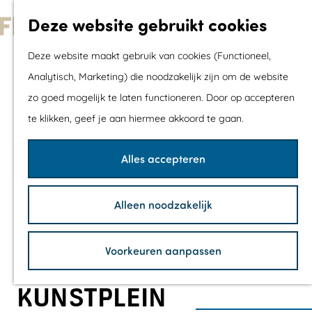
Met kids
Deze website gebruikt cookies
Shoppen
G
Mix & Match jou
Deze website maakt gebruik van cookies (Functioneel,
a
dagje uit
Analytisch, Marketing) die noodzakelijk zijn om de website
n
zo goed mogelijk te laten functioneren. Door op accepteren
a
Agenda
te klikken, geef je aan hiermee akkoord te gaan.
a
De mooiste routes
r
Wandelroutes
Alles accepteren
d
Fietsroutes
e
Wielrenroutes
Alleen noodzakelijk
h
Mountainbikerou
o
Vaarroutes
Voorkeuren aanpassen
m
TOP's
e
Fietspauzepunte
KUNSTPLEIN
p