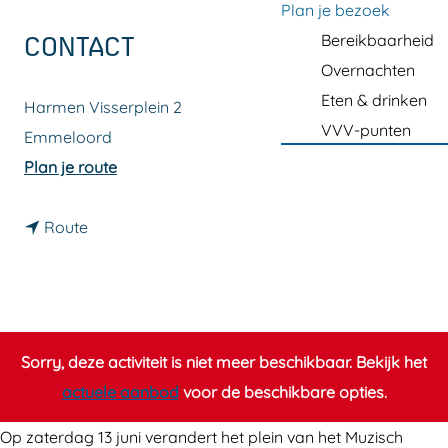
a
Plan je bezoek
g
Bereikbaarheid
CONTACT
e
Overnachten
Eten & drinken
Harmen Visserplein 2
VVV-punten
Emmeloord
n
Plan je route
a
n
a
Route
a
r
a
K
r
u
K
n
Sorry, deze activiteit is niet meer beschikbaar. Bekijk het
u
s
actuele aanbod
voor de beschikbare opties.
n
t
s
p
Op zaterdag 13 juni verandert het plein van het Muzisch