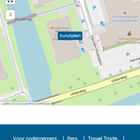
Kunstplein
Leaflet
|
©
OpenStreetMap
contributors
Voor ondernemers
Pers
Travel Trade