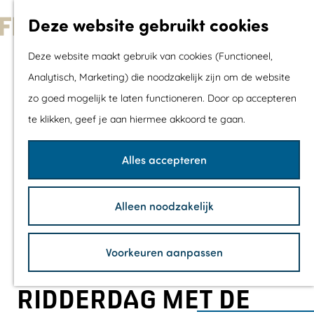
Met kids
Deze website gebruikt cookies
Shoppen
G
Mix & Match jou
Deze website maakt gebruik van cookies (Functioneel,
a
dagje uit
Analytisch, Marketing) die noodzakelijk zijn om de website
n
zo goed mogelijk te laten functioneren. Door op accepteren
a
Agenda
te klikken, geef je aan hiermee akkoord te gaan.
a
De mooiste routes
r
Wandelroutes
Alles accepteren
d
Fietsroutes
e
Wielrenroutes
Alleen noodzakelijk
h
Mountainbikerou
o
Vaarroutes
Voorkeuren aanpassen
m
TOP's
e
Fietspauzepunte
RIDDERDAG MET DE
p