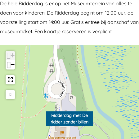
De hele Ridderdag is er op het Museumterrein van alles te
i
d
doen voor kinderen. De Ridderdag begint om 12:00 uur, de
d
e
voorstelling start om 14:00 uur. Gratis entree bij aanschaf van
d
r
museumticket. Een kaartje reserveren is verplicht
e
z
r
o
z
n
+
o
d
−
n
e
d
r
e
b
r
i
b
l
Ridderdag met De
i
l
ridder zonder billen
l
e
l
n