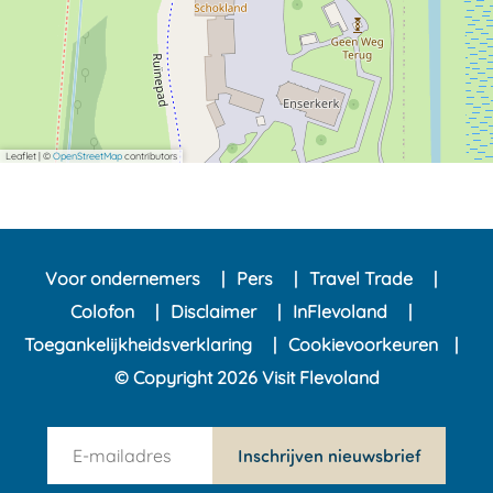
e
n
Leaflet
|
©
OpenStreetMap
contributors
Voor ondernemers
Pers
Travel Trade
Colofon
Disclaimer
InFlevoland
Toegankelijkheidsverklaring
Cookievoorkeuren
© Copyright 2026 Visit Flevoland
n
Inschrijven nieuwsbrief
e