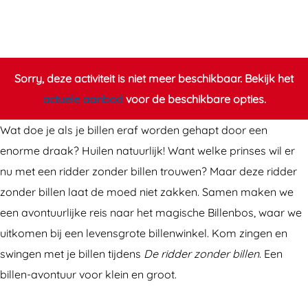
R
d
i
d
d
e
d
r
Sorry, deze activiteit is niet meer beschikbaar. Bekijk het
e
d
actuele aanbod
voor de beschikbare opties.
r
a
Wat doe je als je billen eraf worden gehapt door een
d
g
enorme draak? Huilen natuurlijk! Want welke prinses wil er
a
m
nu met een ridder zonder billen trouwen? Maar deze ridder
g
e
zonder billen laat de moed niet zakken. Samen maken we
m
t
een avontuurlijke reis naar het magische Billenbos, waar we
e
D
uitkomen bij een levensgrote billenwinkel. Kom zingen en
t
e
swingen met je billen tijdens
De ridder zonder billen
. Een
D
r
billen-avontuur voor klein en groot.
e
i
r
d