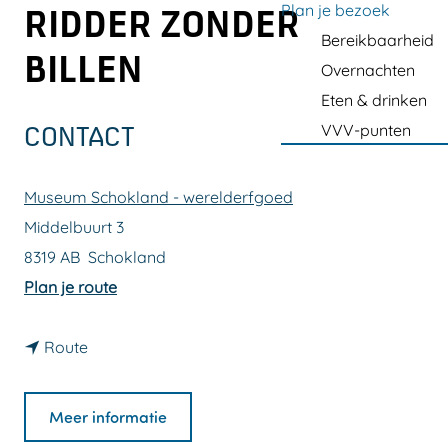
a
Plan je bezoek
RIDDER ZONDER
g
Bereikbaarheid
BILLEN
e
Overnachten
Eten & drinken
VVV-punten
CONTACT
Museum Schokland - werelderfgoed
Middelbuurt 3
8319 AB
Schokland
n
Plan je route
a
n
a
Route
a
r
a
R
Meer informatie
r
i