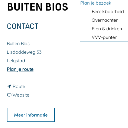
a
Plan je bezoek
BUITEN BIOS
g
Bereikbaarheid
e
Overnachten
CONTACT
Eten & drinken
VVV-punten
Buiten Bios
Lisdoddeweg 53
Lelystad
n
Plan je route
a
n
a
Route
a
v
r
Website
a
a
D
r
n
e
Meer informatie
D
D
L