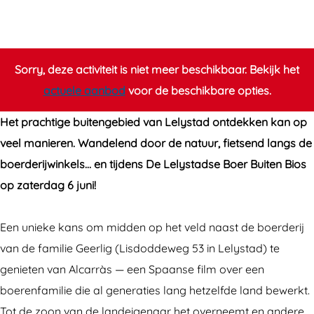
e
e
e
L
L
l
e
e
y
l
l
s
Sorry, deze activiteit is niet meer beschikbaar. Bekijk het
y
y
t
actuele aanbod
voor de beschikbare opties.
s
s
a
Het prachtige buitengebied van Lelystad ontdekken kan op
t
t
d
veel manieren. Wandelend door de natuur, fietsend langs de
a
a
s
boerderijwinkels… en tijdens De Lelystadse Boer Buiten Bios
d
d
e
op zaterdag 6 juni!
s
s
B
e
e
o
Een unieke kans om midden op het veld naast de boerderij
B
B
e
van de familie Geerlig (Lisdoddeweg 53 in Lelystad) te
o
o
r
genieten van Alcarràs — een Spaanse film over een
e
e
B
boerenfamilie die al generaties lang hetzelfde land bewerkt.
r
r
u
Tot de zoon van de landeigenaar het overneemt en andere