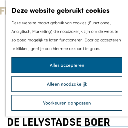
Met kids
Deze website gebruikt cookies
Shoppen
G
Mix & Match jou
Deze website maakt gebruik van cookies (Functioneel,
a
dagje uit
Analytisch, Marketing) die noodzakelijk zijn om de website
n
zo goed mogelijk te laten functioneren. Door op accepteren
a
Agenda
te klikken, geef je aan hiermee akkoord te gaan.
a
De mooiste routes
r
Wandelroutes
Alles accepteren
d
Fietsroutes
e
Wielrenroutes
Alleen noodzakelijk
h
Mountainbikerou
o
Vaarroutes
Voorkeuren aanpassen
m
TOP's
e
Fietspauzepunte
DE LELYSTADSE BOER
p