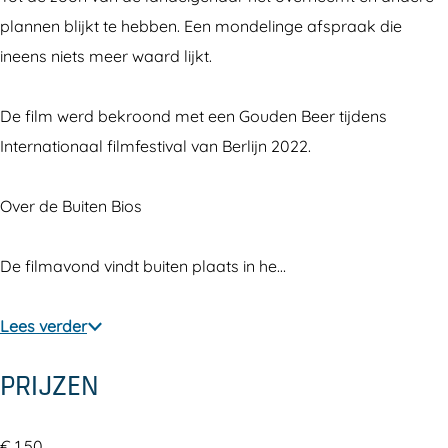
B
B
i
plannen blijkt te hebben. Een mondelinge afspraak die
u
u
t
ineens niets meer waard lijkt.
i
i
e
t
t
n
De film werd bekroond met een Gouden Beer tijdens
e
e
B
Internationaal filmfestival van Berlijn 2022.
n
n
i
B
B
o
Over de Buiten Bios
i
i
s
o
o
De filmavond vindt buiten plaats in he…
s
s
Lees verder
PRIJZEN
€ 1,50