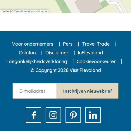
Leaflet
|
©
OpenStreetMap
contributors
Voor ondernemers
Pers
Travel Trade
Colofon
Disclaimer
InFlevoland
Toegankelijkheidsverklaring
Cookievoorkeuren
© Copyright 2026 Visit Flevoland
n
Inschrijven nieuwsbrief
e
w
s
F
I
P
L
l
a
n
i
i