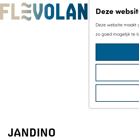
Deze websit
G
Deze website maakt ge
a
zo goed mogelijk te l
n
a
a
r
d
e
h
o
m
e
JANDINO
p