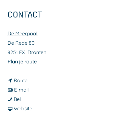
a
CONTACT
g
e
De Meerpaal
De Rede 80
8251 EX
Dronten
n
Plan je route
a
n
a
Route
a
n
r
E-mail
J
a
a
J
Bel
a
r
a
v
a
Website
n
J
r
a
n
d
a
J
n
d
i
n
a
J
i