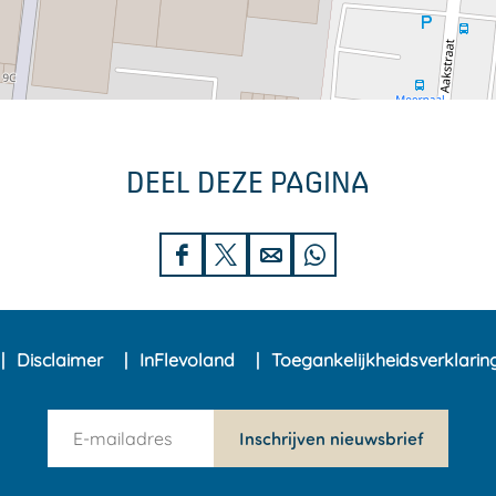
DEEL DEZE PAGINA
D
D
D
D
e
e
e
e
e
e
e
e
Disclaimer
InFlevoland
Toegankelijkheidsverklari
l
l
l
l
d
d
d
d
n
e
e
e
e
Inschrijven nieuwsbrief
e
z
z
z
z
w