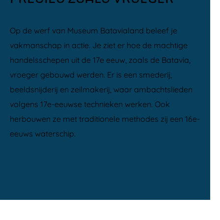
Op de werf van Museum Batavialand beleef je
vakmanschap in actie. Je ziet er hoe de machtige
handelsschepen uit de 17e eeuw, zoals de Batavia,
vroeger gebouwd werden. Er is een smederij,
beeldsnijderij en zeilmakerij, waar ambachtslieden
volgens 17e-eeuwse technieken werken. Ook
herbouwen ze met traditionele methodes zij een 16e-
eeuws waterschip.