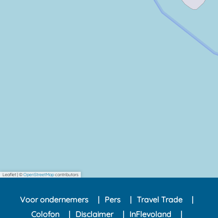
Leaflet
|
©
OpenStreetMap
contributors
Voor ondernemers
Pers
Travel Trade
Colofon
Disclaimer
InFlevoland