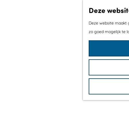
Deze websit
Deze website maakt ge
zo goed mogelijk te l
G
a
n
a
a
r
d
e
h
o