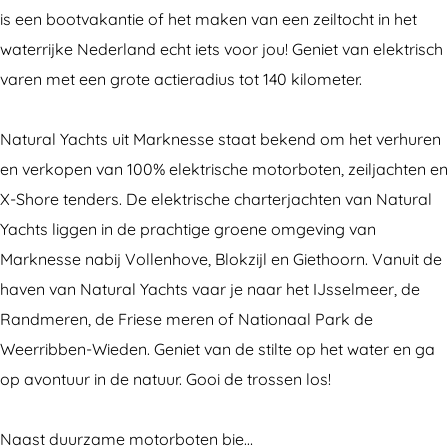
u
t
t
a
is een bootvakantie of het maken van een zeiltocht in het
r
u
u
l
waterrijke Nederland echt iets voor jou! Geniet van elektrisch
a
r
r
Y
varen met een grote actieradius tot 140 kilometer.
l
a
a
a
Y
l
l
c
Natural Yachts uit Marknesse staat bekend om het verhuren
a
Y
Y
h
en verkopen van 100% elektrische motorboten, zeiljachten en
c
a
a
t
X-Shore tenders. De elektrische charterjachten van Natural
h
c
c
s
Yachts liggen in de prachtige groene omgeving van
t
h
h
Marknesse nabij Vollenhove, Blokzijl en Giethoorn. Vanuit de
s
t
t
haven van Natural Yachts vaar je naar het IJsselmeer, de
s
s
Randmeren, de Friese meren of Nationaal Park de
Weerribben-Wieden. Geniet van de stilte op het water en ga
op avontuur in de natuur. Gooi de trossen los!
Naast duurzame motorboten bie…