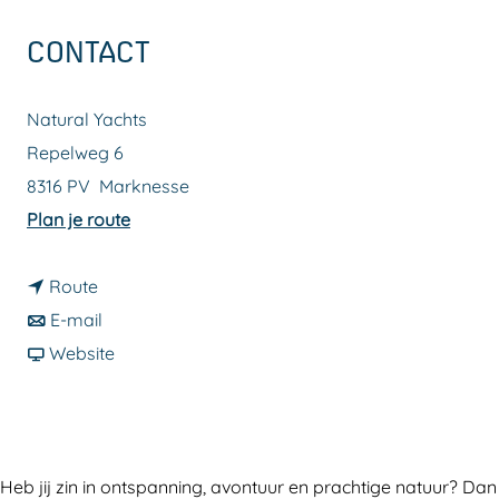
a
CONTACT
g
e
Natural Yachts
Repelweg 6
8316 PV
Marknesse
n
Plan je route
a
n
a
Route
a
n
r
E-mail
a
a
v
N
Website
r
a
a
a
N
r
n
t
a
N
N
u
t
a
a
r
Heb jij zin in ontspanning, avontuur en prachtige natuur? Dan