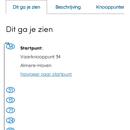
e
Dit ga je zien
Beschrijving
Knooppunten
n
p
Dit ga je zien
o
p
u
34
Startpunt:
p
Vaarknooppunt 34
m
Almere-Haven
e
Navigeer naar startpunt
t
v
51
e
15
r
71
g
24
r