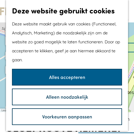
Met kids
Deze website gebruikt cookies
Shoppen
G
Mix & Match jouw
Deze website maakt gebruik van cookies (Functioneel,
a
dagje uit
+
Analytisch, Marketing) die noodzakelijk zijn om de
n
−
website zo goed mogelijk te laten functioneren. Door op
a
Agenda
accepteren te klikken, geef je aan hiermee akkoord te
a
De mooiste routes
gaan.
r
Wandelroutes
34
V
a
d
Fietsroutes
a
Alles accepteren
r
e
k
Wielrenroutes
n
o
h
Mountainbikeroutes
o
Alleen noodzakelijk
p
o
p
Vaarroutes
u
n
m
TOP's
t
Leaflet
|
©
OpenStreetMap
contributors
Voorkeuren aanpassen
e
Fietspauzepunten
SLOEPROUTE ALMERE:
p