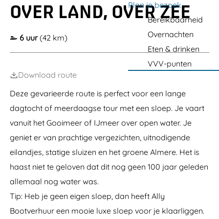
a
Plan je bezoek
OVER LAND, OVER ZEE
g
Bereikbaarheid
e
Overnachten
6 uur
(42 km)
Eten & drinken
VVV-punten
Download route
Deze gevarieerde route is perfect voor een lange
dagtocht of meerdaagse tour met een sloep. Je vaart
vanuit het Gooimeer of IJmeer over open water. Je
geniet er van prachtige vergezichten, uitnodigende
eilandjes, statige sluizen en het groene Almere. Het is
haast niet te geloven dat dit nog geen 100 jaar geleden
allemaal nog water was.
Tip: Heb je geen eigen sloep, dan heeft Ally
Bootverhuur een mooie luxe sloep voor je klaarliggen.