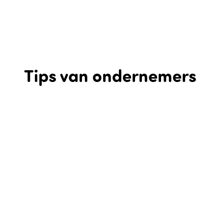
Tips van ondernemers
Het plannen van een dagje uit is soms een hele klus.
Deze Flevolandse recreatiebedrijven helpen je daar graag
bij en hebben een hele serie suggesties voor een
compleet dagje Flevoland voor je samengesteld: