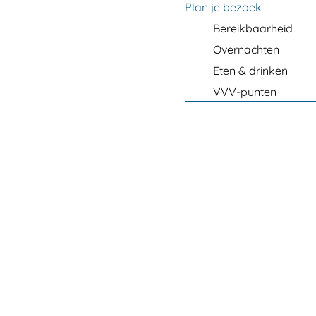
m
Plan je bezoek
e
Bereikbaarheid
p
Overnachten
a
Eten & drinken
g
VVV-punten
e