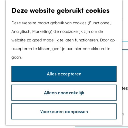
Met kids
Deze website gebruikt cookies
Shoppen
Mix & Match jouw
Deze website maakt gebruik van cookies (Functioneel,
dagje uit
Analytisch, Marketing) die noodzakelijk zijn om de
website zo goed mogelijk te laten functioneren. Door op
G
Agenda
accepteren te klikken, geef je aan hiermee akkoord te
a
De mooiste routes
gaan.
n
Wandelroutes
a
Fietsroutes
Alles accepteren
a
Wielrenroutes
r
Mountainbikeroutes
Alleen noodzakelijk
d
Vaarroutes
e
TOP's
h
Voorkeuren aanpassen
Fietspauzepunten
o