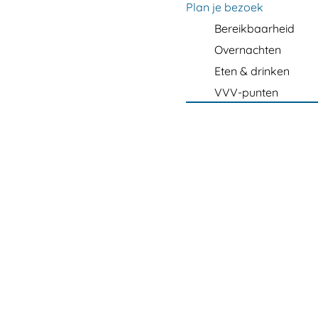
m
Plan je bezoek
e
Bereikbaarheid
p
Overnachten
a
Eten & drinken
g
VVV-punten
e