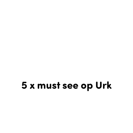
5 x must see op Urk
|
|
|