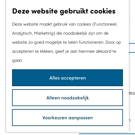
Met kids
Deze website gebruikt cookies
Shoppen
Mix & Match jouw
Deze website maakt gebruik van cookies (Functioneel,
dagje uit
Analytisch, Marketing) die noodzakelijk zijn om de
website zo goed mogelijk te laten functioneren. Door op
G
Agenda
accepteren te klikken, geef je aan hiermee akkoord te
a
De mooiste routes
gaan.
n
Wandelroutes
a
Fietsroutes
Alles accepteren
a
Wielrenroutes
r
Mountainbikeroutes
Alleen noodzakelijk
d
Vaarroutes
e
TOP's
h
Voorkeuren aanpassen
Fietspauzepunten
o