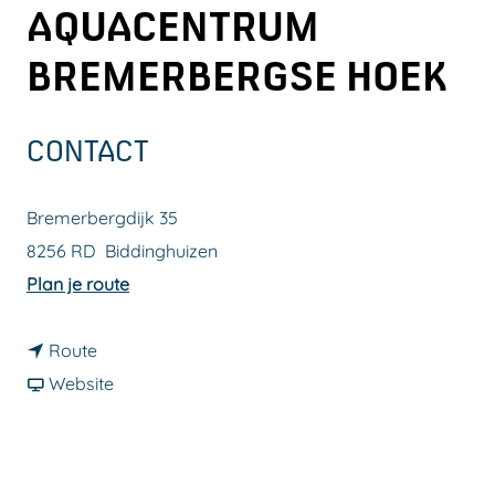
AQUACENTRUM
a
g
BREMERBERGSE HOEK
e
CONTACT
Bremerbergdijk 35
8256 RD
Biddinghuizen
n
Plan je route
a
n
a
Route
a
v
r
Website
a
a
C
r
n
a
C
C
m