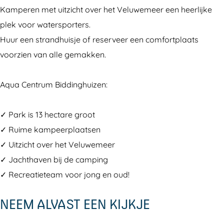
a
a
p
Kamperen met uitzicht over het Veluwemeer een heerlijke
m
m
i
plek voor watersporters.
p
p
n
Huur een strandhuisje of reserveer een comfortplaats
i
i
g
voorzien van alle gemakken.
n
n
A
g
g
q
Aqua Centrum Biddinghuizen:
A
A
u
q
q
a
✓ Park is 13 hectare groot
u
u
c
✓ Ruime kampeerplaatsen
a
a
e
✓ Uitzicht over het Veluwemeer
c
c
n
✓ Jachthaven bij de camping
e
e
t
✓ Recreatieteam voor jong en oud!
n
n
r
NEEM ALVAST EEN KIJKJE
t
t
u
r
r
m