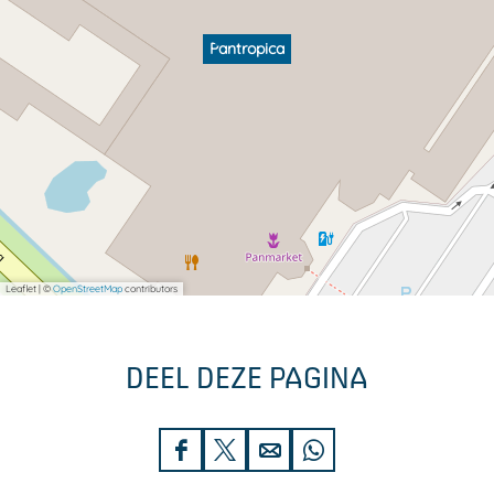
Pantropica
Leaflet
|
©
OpenStreetMap
contributors
DEEL DEZE PAGINA
D
D
D
D