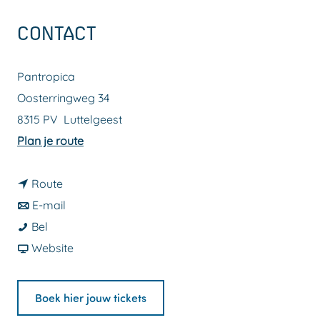
a
CONTACT
g
e
Pantropica
Oosterringweg 34
8315 PV
Luttelgeest
n
Plan je route
a
n
a
Route
a
n
r
E-mail
P
a
a
P
Bel
a
r
a
v
a
Website
n
P
r
a
n
t
a
P
n
t
Boek hier jouw tickets
r
n
a
P
r