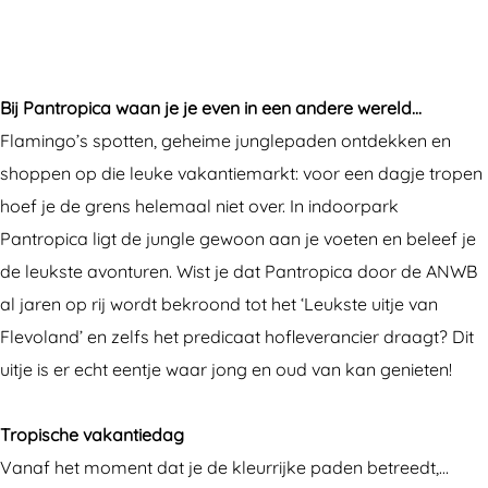
o
t
n
a
o
p
r
t
n
p
i
o
r
t
i
Bij Pantropica waan je je even in een andere wereld...
c
p
o
r
c
Flamingo’s spotten, geheime junglepaden ontdekken en
a
i
p
o
a
shoppen op die leuke vakantiemarkt: voor een dagje tropen
c
i
p
hoef je de grens helemaal niet over. In indoorpark
a
c
i
Pantropica ligt de jungle gewoon aan je voeten en beleef je
a
c
de leukste avonturen. Wist je dat Pantropica door de ANWB
a
al jaren op rij wordt bekroond tot het ‘Leukste uitje van
Flevoland’ en zelfs het predicaat hofleverancier draagt? Dit
uitje is er echt eentje waar jong en oud van kan genieten!
Tropische vakantiedag
Vanaf het moment dat je de kleurrijke paden betreedt,…