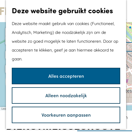
Met kids
Deze website gebruikt cookies
Shoppen
G
Mix & Match jouw
Deze website maakt gebruik van cookies (Functioneel,
a
dagje uit
+
Analytisch, Marketing) die noodzakelijk zijn om de
n
−
website zo goed mogelijk te laten functioneren. Door op
a
Agenda
accepteren te klikken, geef je aan hiermee akkoord te
a
De mooiste routes
gaan.
r
Wandelroutes
d
Fietsroutes
Alles accepteren
B
3
2
3
e
Wielrenroutes
e
t
1
h
1
Mountainbikeroutes
h
Alleen noodzakelijk
e
o
Vaarroutes
l
m
TOP's
k
Leaflet
|
©
OpenStreetMap
contributors
e
Voorkeuren aanpassen
e
Fietspauzepunten
r
DIENSTMEISJESROUTE
k
p