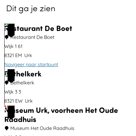
Dit ga je zien
o
p
u
Restaurant De Boet
1
p
Restaurant De Boet
m
Wijk 1 61
e
8321 EM
Urk
t
Navigeer naar startpunt
v
Bethelkerk
R
2
e
e
Bethelkerk
r
s
Wijk 3 3
g
t
8321 EW
Urk
r
Museum Urk, voorheen Het Oude
a
B
3
o
Raadhuis
u
e
t
r
t
Museum Het Oude Raadhuis
e