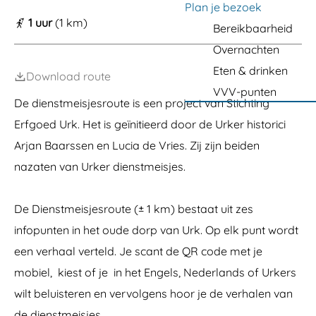
a
Plan je bezoek
1 uur
(1 km)
g
Bereikbaarheid
e
Overnachten
Eten & drinken
Download route
VVV-punten
De dienstmeisjesroute is een project van Stichting
Erfgoed Urk. Het is geïnitieerd door de Urker historici
Arjan Baarssen en Lucia de Vries. Zij zijn beiden
nazaten van Urker dienstmeisjes.
De Dienstmeisjesroute (± 1 km) bestaat uit zes
infopunten in het oude dorp van Urk. Op elk punt wordt
een verhaal verteld. Je scant de QR code met je
mobiel, kiest of je in het Engels, Nederlands of Urkers
wilt beluisteren en vervolgens hoor je de verhalen van
de dienstmeisjes.