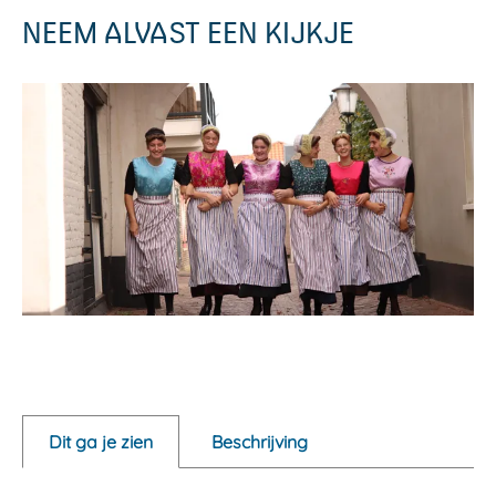
NEEM ALVAST EEN KIJKJE
O
p
e
Dit ga je zien
Beschrijving
n
p