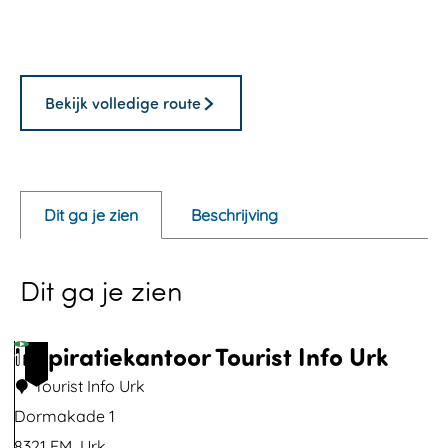
O
p
e
Bekijk volledige route
n
p
o
p
Dit ga je zien
Beschrijving
u
p
Dit ga je zien
m
e
Inspiratiekantoor Tourist Info Urk
t
1
v
Tourist Info Urk
e
Dormakade 1
r
8321 EM
Urk