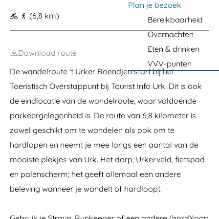
H
a
Plan je bezoek
e
(6,8 km)
g
t
Bereikbaarheid
O
e
Overnachten
u
d
Eten & drinken
Download route
e
R
VVV-punten
De wandelroute 't Urker Roendjen start bij het
a
a
Toeristisch Overstappunt bij Tourist Info Urk. Dit is ook
d
h
de eindlocatie van de wandelroute, waar voldoende
u
parkeergelegenheid is. De route van 6,8 kilometer is
i
s
zowel geschikt om te wandelen als ook om te
hardlopen en neemt je mee langs een aantal van de
mooiste plekjes van Urk. Het dorp, Urkerveld, fietspad
en palenscherm; het geeft allemaal een andere
beleving wanneer je wandelt of hardloopt.
Gebruik je Strava, Runkeeper of een andere (hard)loop