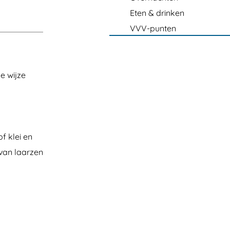
Eten & drinken
VVV-punten
e wijze
f klei en
 van laarzen