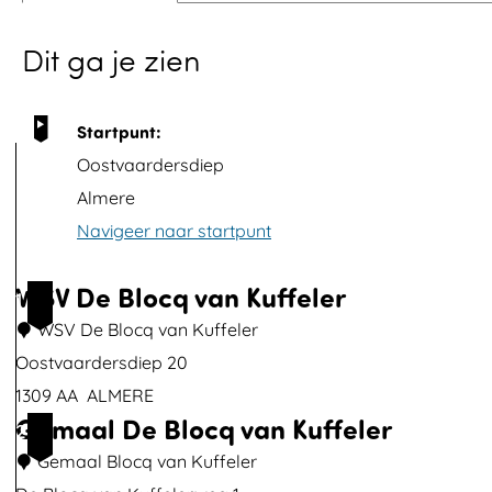
p
Dit ga je zien
o
p
u
Startpunt:
p
Oostvaardersdiep
m
Almere
e
Navigeer naar startpunt
t
v
WSV De Blocq van Kuffeler
1
e
WSV De Blocq van Kuffeler
r
Oostvaardersdiep 20
g
1309 AA
ALMERE
r
Gemaal De Blocq van Kuffeler
W
2
o
S
Gemaal Blocq van Kuffeler
t