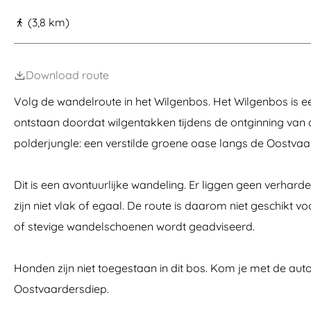
a
(3,8 km)
g
e
Download route
Volg de wandelroute in het Wilgenbos. Het Wilgenbos is ee
ontstaan doordat wilgentakken tijdens de ontginning van d
polderjungle: een verstilde groene oase langs de Oostva
Dit is een avontuurlijke wandeling. Er liggen geen verhar
zijn niet vlak of egaal. De route is daarom niet geschikt v
of stevige wandelschoenen wordt geadviseerd.
Honden zijn niet toegestaan in dit bos. Kom je met de aut
Oostvaardersdiep.