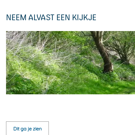
NEEM ALVAST EEN KIJKJE
O
p
e
Dit ga je zien
n