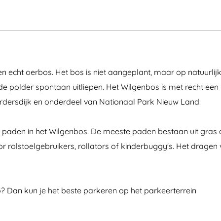
f
n
n
f
K
d
e
u
e
l
f
l
e
f
p
r
e
a
l
d
e
n echt oerbos. Het bos is niet aangeplant, maar op natuurlijk
r
e polder spontaan uitliepen. Het Wilgenbos is met recht een
ardersdijk en onderdeel van Nationaal Park Nieuw Land.
de paden in het Wilgenbos. De meeste paden bestaan uit gras o
oor rolstoelgebruikers, rollators of kinderbuggy's. Het dragen
o? Dan kun je het beste parkeren op het parkeerterrein