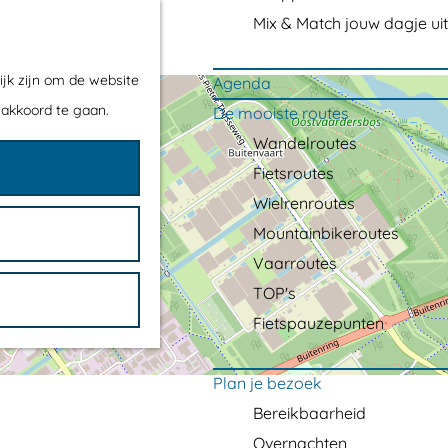
Mix & Match jouw dagje uit
ijk zijn om de website
Agenda
 akkoord te gaan.
De mooiste routes
Wandelroutes
Fietsroutes
Wielrenroutes
Mountainbikeroutes
Vaarroutes
TOP's
Fietspauzepunten
Plan je bezoek
Bereikbaarheid
Overnachten