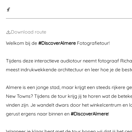
a
g
e
Download route
Welkom bij de
#DiscoverAlmere
Fotografietour!
Tijdens deze interactieve audiotour neemt fotograaf Ric
meest indrukwekkende architectuur en leer hoe je de bes
Almere is een jonge stad, maar krijgt een steeds rijkere g
New Towns? Tijdens de tour krijg jij te horen wat de bete
vinden zijn. Je wandelt dwars door het winkelcentrum en l
gerust ergens naar binnen en
#DiscoverAlmere
!
Wanneer je klaar bent met de tour hopen wij dat jij het ce