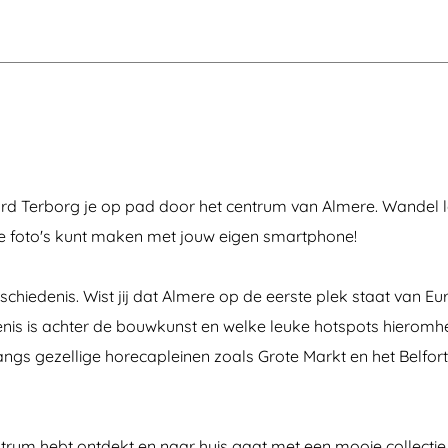
hard Terborg je op pad door het centrum van Almere. Wandel 
te foto's kunt maken met jouw eigen smartphone!
eschiedenis. Wist jij dat Almere op de eerste plek staat van E
kenis is achter de bouwkunst en welke leuke hotspots hieromh
angs gezellige horecapleinen zoals Grote Markt en het Belfort
ntrum hebt ontdekt en naar huis gaat met een mooie collectie 