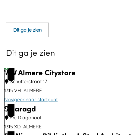
v
O
e
p
e
Dit ga je zien
n
p
Dit ga je zien
o
p
u
VVV Almere Citystore
1
p
Schutterstraat 17
m
1315 VH
ALMERE
e
Navigeer naar startpunt
t
Smaragd
V
2
v
V
De Diagonaal
e
V
1315 XD
ALMERE
r