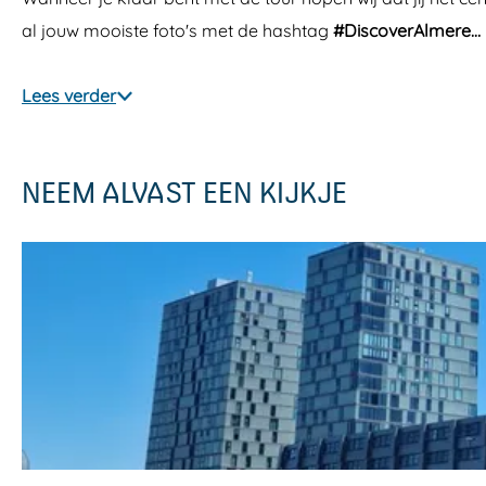
al jouw mooiste foto's met de hashtag
#DiscoverAlmere…
Lees verder
NEEM ALVAST EEN KIJKJE
T
7
h
e
W
a