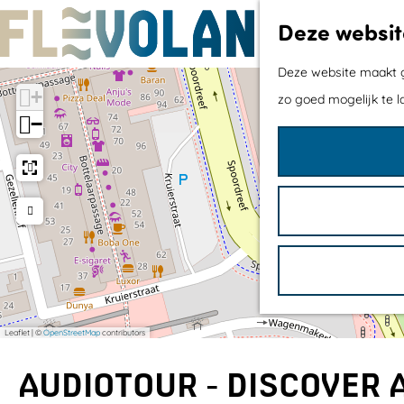
Deze websit
G
Deze website maakt ge
+
a
zo goed mogelijk te l
−
n
a
a
r
d
e
h
o
Leaflet
|
©
OpenStreetMap
contributors
m
e
AUDIOTOUR - DISCOVER
p