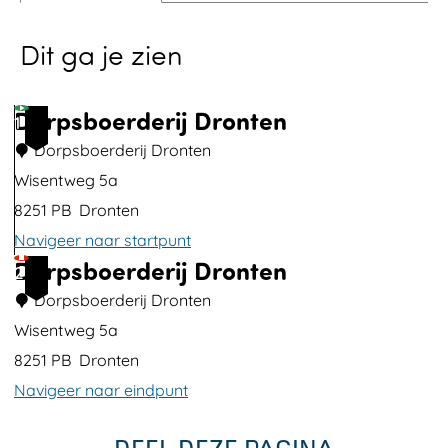
p
Dit ga je zien
o
p
u
Dorpsboerderij Dronten
1
p
Dorpsboerderij Dronten
m
Wisentweg 5a
e
8251 PB
Dronten
t
Navigeer naar startpunt
v
Dorpsboerderij Dronten
D
2
e
o
Dorpsboerderij Dronten
r
r
Wisentweg 5a
g
p
8251 PB
Dronten
r
s
Navigeer naar eindpunt
o
b
D
t