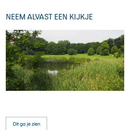
NEEM ALVAST EEN KIJKJE
O
p
e
Dit ga je zien
n