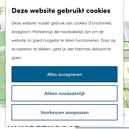
Met kids
Deze website gebruikt cookies
Shoppen
G
Mix & Match jouw
Deze website maakt gebruik van cookies (Functioneel,
a
dagje uit
+
Analytisch, Marketing) die noodzakelijk zijn om de
1
1
n
−
website zo goed mogelijk te laten functioneren. Door op
a
Agenda
accepteren te klikken, geef je aan hiermee akkoord te
a
De mooiste routes
gaan.
r
Wandelroutes
d
Fietsroutes
Alles accepteren
e
Wielrenroutes
h
Mountainbikeroutes
Alleen noodzakelijk
o
Vaarroutes
m
TOP's
Leaflet
|
©
OpenStreetMap
contributors
Voorkeuren aanpassen
e
Fietspauzepunten
WANDELROUTE
p