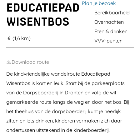
a
Plan je bezoek
EDUCATIEPAD
g
Bereikbaarheid
WISENTBOS
e
Overnachten
Eten & drinken
(1,6 km)
VVV-punten
Download route
De kindvriendelijke wandelroute Educatiepad
Wisentbos is kort en leuk. Start bij de parkeerplaats
van de Dorpsboerderij in Dronten en volg de wit
gemarkeerde route langs de weg en door het bos. Bij
het theehuis van de dorpsboerderij kunt je heerlijk
zitten en iets drinken, kinderen vermaken zich daar
ondertussen uitstekend in de kinderboerderij.