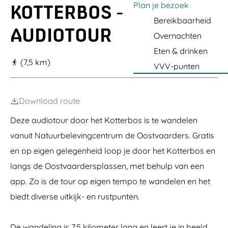
t
a
Plan je bezoek
KOTTERBOS -
a
e
a
g
r
Bereikbaarheid
r
b
AUDIOTOUR
e
Overnachten
d
o
e
s
Eten & drinken
r
b
(7,5 km)
s
u
VVV-punten
l
t
Download route
Deze audiotour door het Kotterbos is te wandelen
vanuit Natuurbelevingcentrum de Oostvaarders. Gratis
en op eigen gelegenheid loop je door het Kotterbos en
langs de Oostvaardersplassen, met behulp van een
app. Zo is de tour op eigen tempo te wandelen en het
biedt diverse uitkijk- en rustpunten.
De wandeling is 7,5 kilometer lang en leert je in beeld