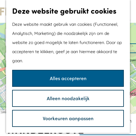
Met kids
Deze website gebruikt cookies
Shoppen
G
Mix & Match jouw
Deze website maakt gebruik van cookies (Functioneel,
a
dagje uit
+
Analytisch, Marketing) die noodzakelijk zijn om de
n
−
website zo goed mogelijk te laten functioneren. Door op
a
Agenda
accepteren te klikken, geef je aan hiermee akkoord te
1
P
2
1
a
De mooiste routes
a
U
gaan.
3
v
r
i
Wandelroutes
i
t
d
Fietsroutes
l
k
Alles accepteren
j
i
e
Wielrenroutes
o
j
e
h
k
Mountainbikeroutes
n
Alleen noodzakelijk
p
o
Vaarroutes
d
u
e
n
m
TOP's
Leaflet
|
©
OpenStreetMap
contributors
O
t
Voorkeuren aanpassen
o
e
K
Fietspauzepunten
s
o
WANDELROUTE
p
t
t
v