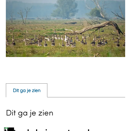
O
p
e
Dit ga je zien
n
p
Dit ga je zien
o
p
u