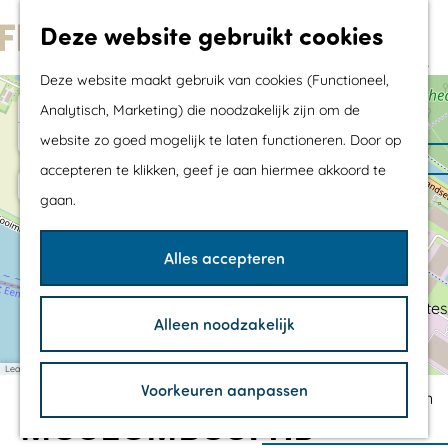
Met kids
Deze website gebruikt cookies
Shoppen
G
Mix & Match jouw
Deze website maakt gebruik van cookies (Functioneel,
a
dagje uit
+
Analytisch, Marketing) die noodzakelijk zijn om de
n
−
website zo goed mogelijk te laten functioneren. Door op
a
Agenda
H
a
a
accepteren te klikken, geef je aan hiermee akkoord te
1
e
a
d
d
De mooiste routes
gaan.
t
d
d
r
Wandelroutes
C
r
r
i
e
e
d
Fietsroutes
r
Alles accepteren
s
s
k
e
s
s
Wielrenroutes
e
h
Mountainbikeroutes
l
Alleen noodzakelijk
b
o
Vaarroutes
o
s
m
TOP's
Leaflet
|
©
OpenStreetMap
contributors
Voorkeuren aanpassen
e
Fietspauzepunten
MUSEUMBOSPAD
p