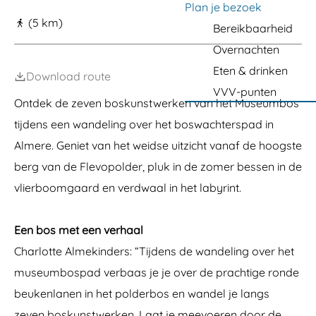
a
Plan je bezoek
(5 km)
g
Bereikbaarheid
e
Overnachten
Eten & drinken
Download route
VVV-punten
Ontdek de zeven boskunstwerken van het Museumbos
tijdens een wandeling over het boswachterspad in
Almere. Geniet van het weidse uitzicht vanaf de hoogste
berg van de Flevopolder, pluk in de zomer bessen in de
vlierboomgaard en verdwaal in het labyrint.
Een bos met een verhaal
Charlotte Almekinders: “Tijdens de wandeling over het
museumbospad verbaas je je over de prachtige ronde
beukenlanen in het polderbos en wandel je langs
zeven boskunstwerken. Laat je meevoeren door de