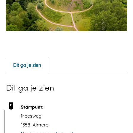
O
p
e
Dit ga je zien
n
p
Dit ga je zien
o
p
u
Startpunt:
p
Meesweg
m
1358
Almere
e