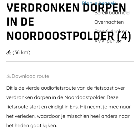
D
t
n
a
-
Plan je bezoek
n
e
e
VERDRONKEN DORPEN
e
b
h
R
b
g
Bereikbaarheid
P
e
o
e
u
IN DE
i
d
v
s
r
e
Overnachten
o
r
e
t
g
n
i
r
a
Eten & drinken
NOORDOOSTPOLDER (4)
i
j
m
u
VVV-punten
e
f
e
r
r
v
e
a
(36 km)
a
r
n
n
t
R
M
i
a
j
r
Download route
n
k
n
Dit is de vierde audiofietsroute van de fietscast over
e
verdronken dorpen in de Noordoostpolder. Deze
s
s
fietsroute start en eindigt in Ens. Hij neemt je mee naar
e
het verleden, waardoor je misschien heel anders naar
het heden gaat kijken.