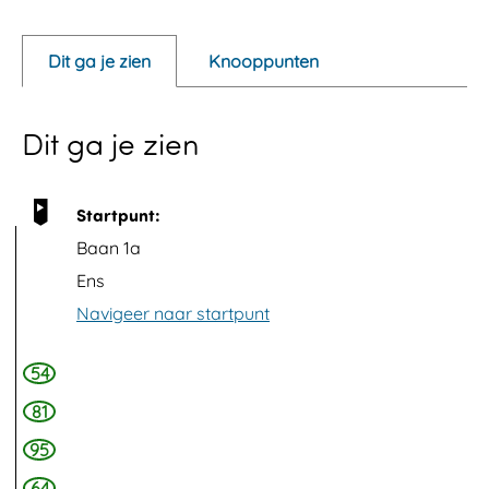
p
e
Dit ga je zien
Knooppunten
n
p
Dit ga je zien
o
p
u
Startpunt:
p
Baan 1a
m
Ens
e
Navigeer naar startpunt
t
v
54
e
81
r
95
g
64