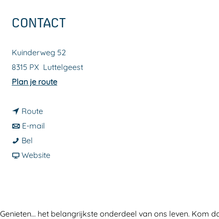
a
CONTACT
g
e
Kuinderweg 52
8315 PX
Luttelgeest
n
Plan je route
a
n
a
Route
a
n
r
E-mail
K
a
a
K
Bel
o
r
a
v
o
Website
m
K
r
a
m
G
o
K
n
G
e
m
o
K
e
n
G
m
o
n
Genieten… het belangrijkste onderdeel van ons leven. Kom d