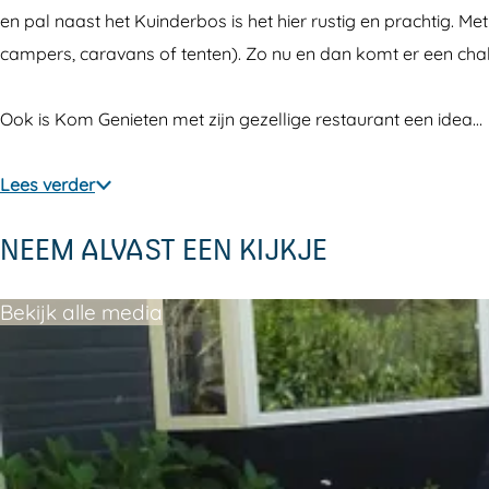
i
e
G
m
i
en pal naast het Kuinderbos is het hier rustig en prachtig. Me
e
n
e
G
e
campers, caravans of tenten). Zo nu en dan komt er een chalet
t
i
n
e
t
e
e
i
n
e
Ook is Kom Genieten met zijn gezellige restaurant een idea…
n
t
e
i
n
e
t
e
Lees verder
n
e
t
NEEM ALVAST EEN KIJKJE
n
e
n
Bekijk alle media