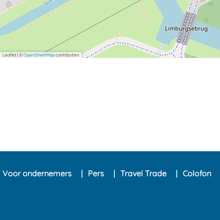
Leaflet
|
©
OpenStreetMap
contributors
Voor ondernemers
Pers
Travel Trade
Colofon