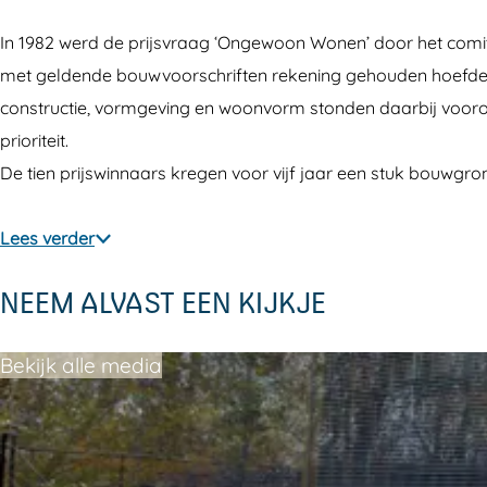
a
a
t
In 1982 werd de prijsvraag ‘Ongewoon Wonen’ door het comi
n
n
a
met geldende bouwvoorschriften rekening gehouden hoefde t
t
t
s
constructie, vormgeving en woonvorm stonden daarbij voorop.
a
a
i
prioriteit.
s
s
e
De tien prijswinnaars kregen voor vijf jaar een stuk bouwgro
i
i
e
e
Lees verder
NEEM ALVAST EEN KIJKJE
Bekijk alle media