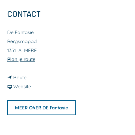
a
CONTACT
g
e
De Fantasie
Bergsmapad
1351
ALMERE
n
Plan je route
a
n
a
Route
a
v
r
Website
a
a
D
r
n
e
MEER OVER DE Fantasie
D
D
F
e
e
a
F
F
n