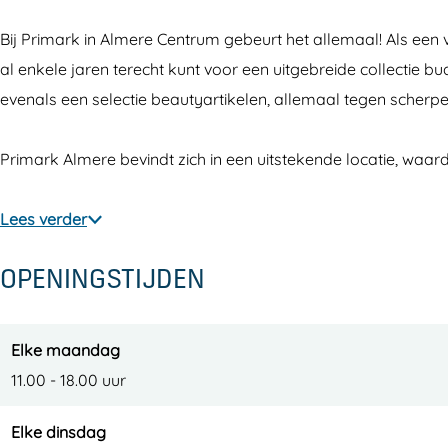
a
m
k
Bij Primark in Almere Centrum gebeurt het allemaal! Als een 
r
a
al enkele jaren terecht kunt voor een uitgebreide collectie 
k
r
evenals een selectie beautyartikelen, allemaal tegen scherpe 
k
Primark Almere bevindt zich in een uitstekende locatie, waar
Lees verder
OPENINGSTIJDEN
Elke maandag
11.00 - 18.00 uur
Elke dinsdag