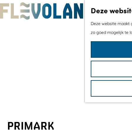
Deze websit
G
Deze website maakt ge
a
zo goed mogelijk te l
n
a
a
r
d
e
h
o
m
e
PRIMARK
p