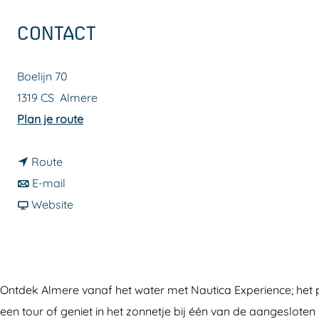
a
CONTACT
g
e
Boelijn 70
1319 CS
Almere
n
Plan je route
a
n
a
Route
a
n
r
E-mail
a
a
v
N
Website
r
a
a
a
N
r
n
u
a
N
N
t
u
a
a
i
Ontdek Almere vanaf het water met Nautica Experience; het p
t
u
u
c
een tour of geniet in het zonnetje bij één van de aangesloten