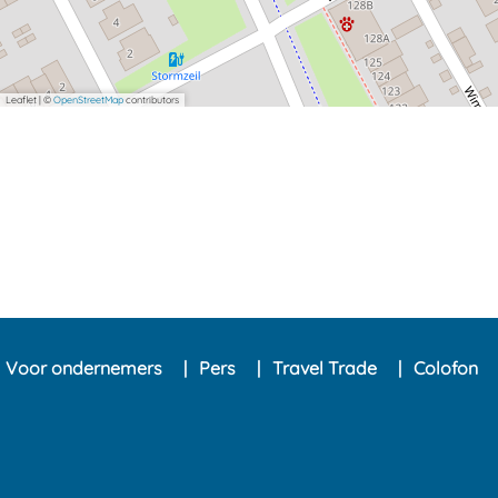
Leaflet
|
©
OpenStreetMap
contributors
Voor ondernemers
Pers
Travel Trade
Colofon