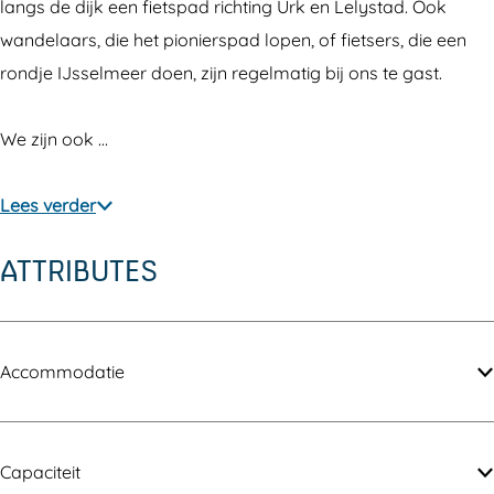
e
b
e
h
e
langs de dijk een fietspad richting Urk en Lelystad. Ook
a
r
b
e
a
wandelaars, die het pionierspad lopen, of fietsers, die een
k
e
r
b
k
rondje IJsselmeer doen, zijn regelmatig bij ons te gast.
f
a
e
r
f
a
k
a
e
a
We zijn ook …
s
f
k
a
s
t
a
f
k
t
Lees verder
D
s
a
f
D
ATTRIBUTES
r
t
s
a
r
o
D
t
s
o
n
r
D
t
n
t
o
r
D
t
Accommodatie
e
n
o
r
e
n
t
n
o
n
e
t
n
Capaciteit