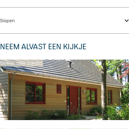
n
e
t
n
e
n
Slapen
NEEM ALVAST EEN KIJKJE
Bekijk alle media