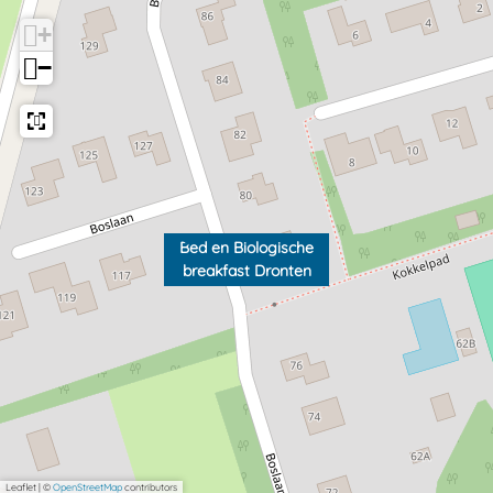
+
−
Bed en Biologische
breakfast Dronten
Leaflet
|
©
OpenStreetMap
contributors