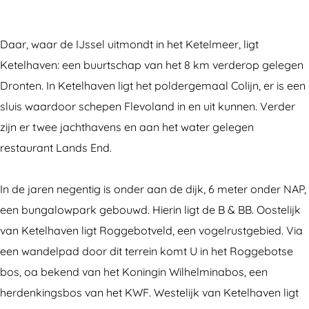
e
e
B
n
e
n
d
e
B
n
B
e
d
e
B
Daar, waar de IJssel uitmondt in het Ketelmeer, ligt
i
n
e
d
i
Ketelhaven: een buurtschap van het 8 km verderop gelegen
o
B
n
e
o
Dronten. In Ketelhaven ligt het poldergemaal Colijn, er is een
l
i
B
n
l
sluis waardoor schepen Flevoland in en uit kunnen. Verder
o
o
i
B
o
zijn er twee jachthavens en aan het water gelegen
g
l
o
i
g
restaurant Lands End.
i
o
l
o
i
s
g
o
l
s
In de jaren negentig is onder aan de dijk, 6 meter onder NAP,
c
i
g
o
c
een bungalowpark gebouwd. Hierin ligt de B & BB. Oostelijk
h
s
i
g
h
van Ketelhaven ligt Roggebotveld, een vogelrustgebied. Via
e
c
s
i
e
een wandelpad door dit terrein komt U in het Roggebotse
b
h
c
s
b
bos, oa bekend van het Koningin Wilhelminabos, een
r
e
h
c
r
herdenkingsbos van het KWF. Westelijk van Ketelhaven ligt