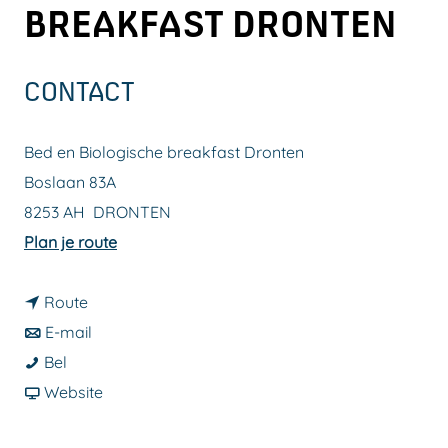
BREAKFAST DRONTEN
a
g
e
CONTACT
Bed en Biologische breakfast Dronten
Boslaan 83A
8253 AH
DRONTEN
n
Plan je route
a
n
a
Route
a
n
r
E-mail
B
a
a
B
Bel
e
r
a
v
e
Website
d
B
r
a
d