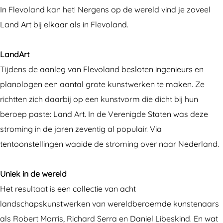
t
A
d
n
t
In Flevoland kan het! Nergens op de wereld vind je zoveel
F
r
A
d
F
Land Art bij elkaar als in Flevoland.
l
t
r
A
l
e
F
t
r
e
LandArt
v
l
F
t
v
Tijdens de aanleg van Flevoland besloten ingenieurs en
o
e
l
F
o
planologen een aantal grote kunstwerken te maken. Ze
l
v
e
l
l
richtten zich daarbij op een kunstvorm die dicht bij hun
a
o
v
e
a
beroep paste: Land Art. In de Verenigde Staten was deze
n
l
o
v
n
stroming in de jaren zeventig al populair. Via
d
a
l
o
d
tentoonstellingen waaide de stroming over naar Nederland.
n
a
l
d
n
a
Uniek in de wereld
d
n
Het resultaat is een collectie van acht
d
landschapskunstwerken van wereldberoemde kunstenaars
als Robert Morris, Richard Serra en Daniel Libeskind. En wat