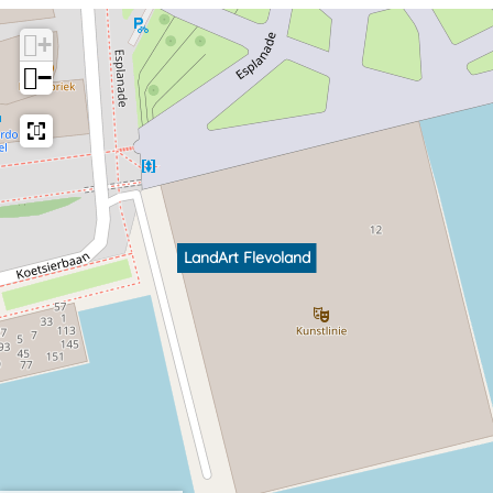
+
−
LandArt Flevoland