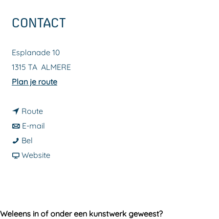
a
CONTACT
g
e
Esplanade 10
1315 TA
ALMERE
n
Plan je route
a
n
a
Route
a
n
r
E-mail
L
a
a
L
Bel
a
r
a
v
a
Website
n
L
r
a
n
d
a
L
n
d
A
n
a
L
A
r
d
n
a
r
Weleens in of onder een kunstwerk geweest?